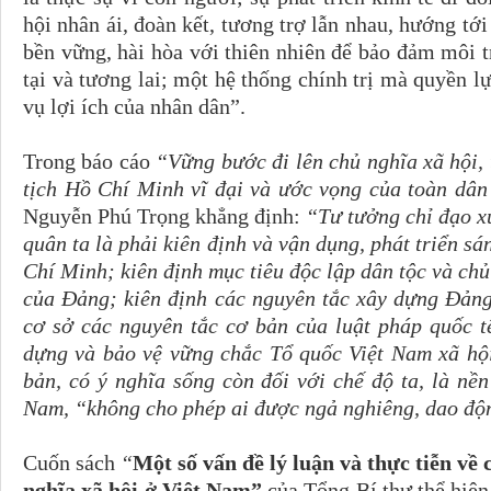
hội nhân ái, đoàn kết, tương trợ lẫn nhau, hướng tới 
bền vững, hài hòa với thiên nhiên để bảo đảm môi t
tại và tương lai; một hệ thống chính trị mà quyền l
vụ lợi ích của nhân dân”.
Trong báo cáo
“Vững bước đi lên chủ nghĩa xã hội,
tịch Hồ Chí Minh vĩ đại và ước vọng của toàn dâ
Nguyễn Phú Trọng khẳng định:
“Tư tưởng chỉ đạo x
quân ta là phải kiên định và vận dụng, phát triển s
Chí Minh; kiên định mục tiêu độc lập dân tộc và chủ
của Đảng; kiên định các nguyên tắc xây dựng Đảng;
cơ sở các nguyên tắc cơ bản của luật pháp quốc tế
dựng và bảo vệ vững chắc Tổ quốc Việt Nam xã hội
bản, có ý nghĩa sống còn đối với chế độ ta, là n
Nam, “không cho phép ai được ngả nghiêng, dao độ
Cuốn sách
“
Một số vấn đề lý luận và thực tiễn về 
nghĩa xã hội ở Việt Nam”
của Tổng Bí thư thể hiện