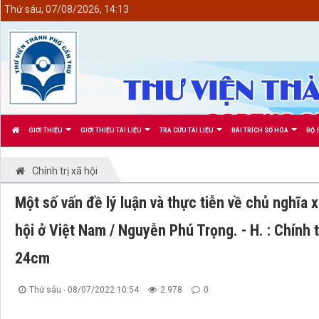
<
Thứ sáu, 07/08/2026, 14:13
GIỚI THIỆU
GIỚI THIỆU TÀI LIỆU
TRA CỨU TÀI LIỆU
BÀI TRÍCH SỐ HÓA
BỘ 
Chính trị xã hội
Một số vấn đề lý luận và thực tiễn về chủ nghĩa 
hội ở Việt Nam / Nguyễn Phú Trọng. - H. : Chính tr
24cm
Thứ sáu - 08/07/2022 10:54
2.978
0