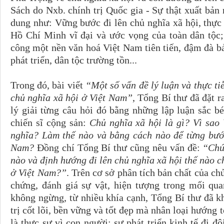
Sách do Nxb. chính trị Quốc gia - Sự thật xuất bản 
dung như: Vững bước đi lên chủ nghĩa xã hội, thực
Hồ Chí Minh vĩ đại và ước vọng của toàn dân tộc
công một nền văn hoá Việt Nam tiên tiến, đậm đà b
phát triển, dân tộc trường tồn...
Trong đó, bài viết
“Một số vấn đề lý luận và thực ti
chủ nghĩa xã hội ở Việt Nam”
, Tổng Bí thư đã đặt r
lý giải từng câu hỏi đó bằng những lập luận sắc bé
chiến sĩ cộng sản:
Chủ nghĩa xã hội là gì? Vì sao
nghĩa? Làm thế nào và bằng cách nào để từng bướ
Nam?
Đồng chí Tổng Bí thư cũng nêu vấn đề:
“Chú
nào và định hướng đi lên chủ nghĩa xã hội thế nào c
ở Việt Nam?”
. Trên cơ sở phân tích bản chất của ch
chứng, đánh giá sự vật, hiện tượng trong mối qua
không ngừng, từ nhiều khía cạnh, Tổng Bí thư đã kh
trị cốt lõi, bền vững và tốt đẹp mà nhân loại hướng t
là thực sự vì con người; sự phát triển kinh tế đi đ