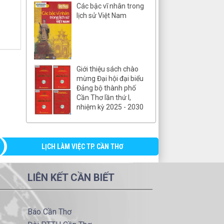
Các bậc vĩ nhân trong
lịch sử Việt Nam
Giới thiệu sách chào
mừng Đại hội đại biểu
Đảng bộ thành phố
Cần Thơ lần thứ I,
nhiệm kỳ 2025 - 2030
LỊCH LÀM VIỆC TP. CẦN THƠ
LIÊN KẾT CẦN BIẾT
Báo Cần Thơ