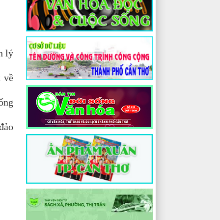
n lý
t về
tổng
 đảo