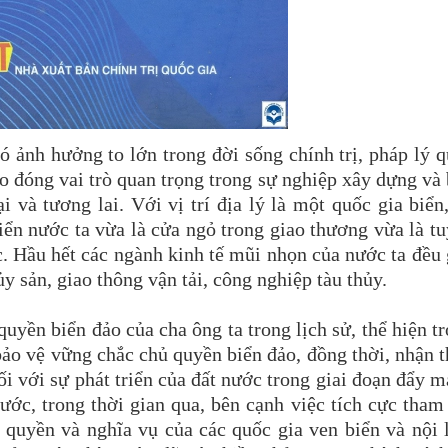
ó ảnh hưởng to lớn trong đời sống chính trị, pháp lý 
ảo đóng vai trò quan trọng trong sự nghiệp xây dựng và
i và tương lai. Với vị trí địa lý là một quốc gia biển
iển nước ta vừa là cửa ngỏ trong giao thương vừa là t
 Hầu hết các ngành kinh tế mũi nhọn của nước ta đều
ủy sản, giao thông vận tải, công nghiệp tàu thủy.
quyền biển đảo của cha ông ta trong lịch sử, thể hiện t
 bảo vệ vững chắc chủ quyền biển đảo, đồng thời, nhận 
i với sự phát triển của đất nước trong giai đoạn đẩy 
ước, trong thời gian qua, bên cạnh việc tích cực tham
ề quyền và nghĩa vụ của các quốc gia ven biển và nội 