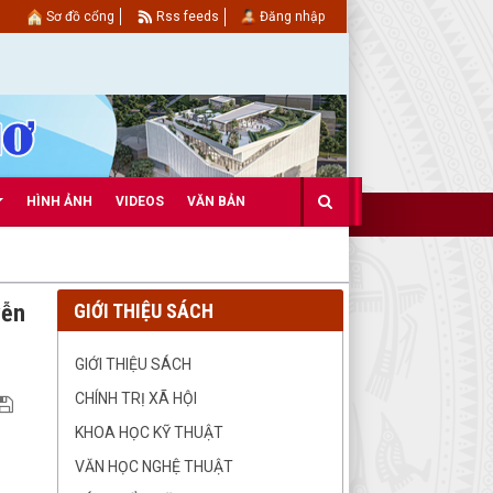
Sơ đồ cổng
Rss feeds
Đăng nhập
HÌNH ẢNH
VIDEOS
VĂN BẢN
yễn
GIỚI THIỆU SÁCH
GIỚI THIỆU SÁCH
CHÍNH TRỊ XÃ HỘI
KHOA HỌC KỸ THUẬT
VĂN HỌC NGHỆ THUẬT