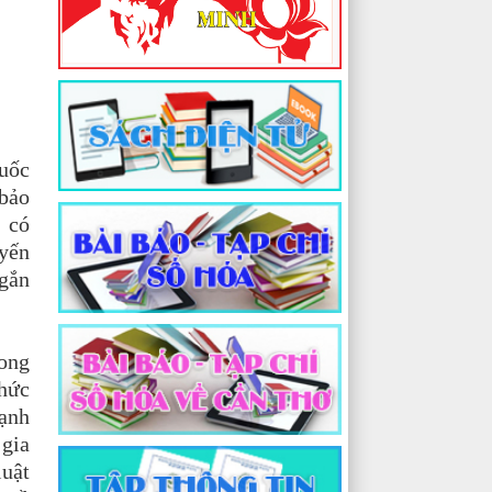
quốc
 bảo
, có
uyến
 gắn
rong
thức
mạnh
 gia
luật