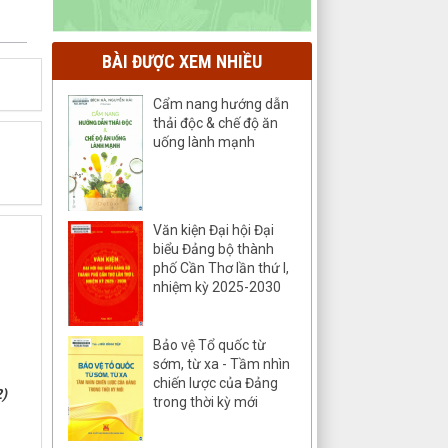
BÀI ĐƯỢC XEM NHIỀU
Cẩm nang hướng dẫn
thải độc & chế độ ăn
uống lành mạnh
Văn kiện Đại hội Đại
biểu Đảng bộ thành
phố Cần Thơ lần thứ I,
nhiệm kỳ 2025-2030
Bảo vệ Tổ quốc từ
sớm, từ xa - Tầm nhìn
chiến lược của Đảng
)
trong thời kỳ mới