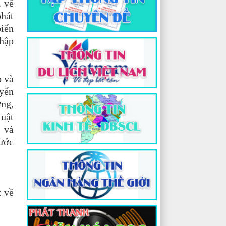
h về
phát
biển
nhập
p và
uyển
ng,
luật
g và
nước
t về