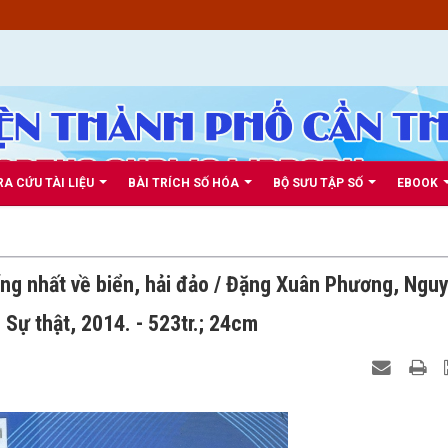
RA CỨU TÀI LIỆU
BÀI TRÍCH SỐ HÓA
BỘ SƯU TẬP SỐ
EBOOK
ống nhất về biển, hải đảo / Đặng Xuân Phương, Ngu
- Sự thật, 2014. - 523tr.; 24cm