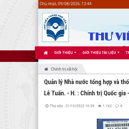
<
Chủ nhật, 09/08/2026, 13:44
GIỚI THIỆU
GIỚI THIỆU TÀI LIỆU
T
Chính trị xã hội
Quản lý Nhà nước tổng hợp và th
Lê Tuấn. - H. : Chính trị Quốc gia 
Thứ sáu - 21/10/2022 16:39
1.162
0