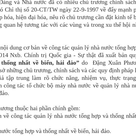
 Đảng và Nhà nước đã có nhiều chủ trương chính sác
 có Chỉ thị số 20-CT/TW ngày 22-9-1997 về đẩy mạnh 
 hóa, hiện đại hóa, nêu rõ chủ trương cần đặt kinh tế 
ng quan hệ tương tác với các vùng và trong xu thế hội 
nội dung cơ bản về công tác quản lý nhà nước tổng hợ
014 Nxb. Chính trị Quốc gia - Sự thật đã xuất bản q
thống nhất về biển, hải đảo”
do Đặng Xuân Phươ
sở những chủ trương, chính sách và các quy định pháp 
giả tập trung làm rõ chức năng, nhiệm vụ, thực trạn
n công tác tổ chức bộ máy nhà nước về quản lý nhà 
đảo.
hương thuộc hai phần chính gồm:
 về công tác quản lý nhà nước tổng hợp và thống nhấ
:
ước tổng hợp và thống nhất về biển, hải đảo.