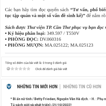
Các bạn hãy tìm đọc quyển sách
“Tư vấn, phổ biế
tục tập quán và một số vấn đề sinh kế)”
để nắm rõ 
Sách được Thư viện TP. Cần Thơ phục vụ bạn đọc 
▪ Ký hiệu phân loại:
349.597 / T550V
▪ PHÒNG ĐỌC:
DV.060316
▪ PHÒNG MƯỢN:
MA.025122; MA.025123
Tổng số điểm của bài viết là: 0 trong 0 đánh giá
Click để đánh giá bài viết
NHỮNG TIN MỚI HƠN
NHỮNG TIN CŨ HƠN
* Bí ẩn nữ tính / Betty Friedan; Nguyễn Vân Hà dịch. - H. : Phụ 
Tủ sách giới và phát triển)
(31/10/2022)