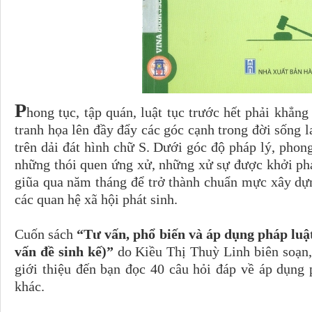
P
hong tục, tập quán, luật tục trước hết phải khẳng 
tranh họa lên đầy đẩy các góc cạnh trong đời sống l
trên dải đát hình chữ S. Dưới góc độ pháp lý, phong
những thói quen ứng xử, những xử sự được khởi phá
giũa qua năm tháng để trở thành chuẩn mực xây dự
các quan hệ xã hội phát sinh.
Cuốn sách
“Tư vấn, phổ biến và áp dụng pháp luậ
vấn đề sinh kế)”
do Kiều Thị Thuỳ Linh biên soạn,
giới thiệu đến bạn đọc 40 câu hỏi đáp về áp dụng 
khác.