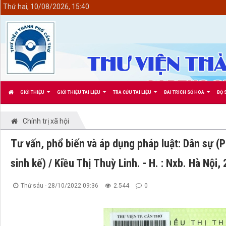
<
Thứ hai, 10/08/2026, 15:40
GIỚI THIỆU
GIỚI THIỆU TÀI LIỆU
TRA CỨU TÀI LIỆU
BÀI TRÍCH SỐ HÓA
BỘ 
Chính trị xã hội
Tư vấn, phổ biến và áp dụng pháp luật: Dân sự (
sinh kế) / Kiều Thị Thuỳ Linh. - H. : Nxb. Hà Nội,
Thứ sáu - 28/10/2022 09:36
2.544
0