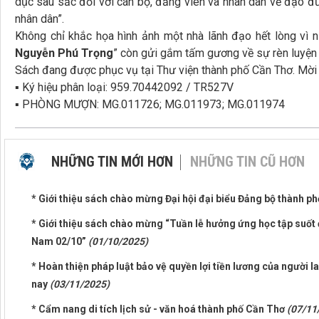
dục sâu sắc đối với cán bộ, đảng viên và nhân dân về đạo đứ
nhân dân”.
Không chỉ khắc họa hình ảnh một nhà lãnh đạo hết lòng vì n
Nguyễn Phú Trọng
” còn gửi gắm tấm gương về sự rèn luyện v
Sách đang được phục vụ tại Thư viện thành phố Cần Thơ. Mời
▪ Ký hiệu phân loại: 959.70442092 / TR527V
▪ PHÒNG MƯỢN: MG.011726; MG.011973; MG.011974
NHỮNG TIN MỚI HƠN
NHỮNG TIN CŨ HƠN
* Giới thiệu sách chào mừng Đại hội đại biểu Đảng bộ thành ph
* Giới thiệu sách chào mừng “Tuần lễ hưởng ứng học tập suốt
Nam 02/10”
(01/10/2025)
* Hoàn thiện pháp luật bảo vệ quyền lợi tiền lương của người l
nay
(03/11/2025)
* Cẩm nang di tích lịch sử - văn hoá thành phố Cần Thơ
(07/11