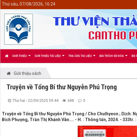
<
Thứ sáu, 07/08/2026, 16:24
GIỚI THIỆU
GIỚI THIỆU TÀI LIỆU
TRA CỨU TÀI LIỆU
BÀI TRÍCH SỐ HÓA
BỘ 
Giới thiệu sách
Truyện về Tổng Bí thư Nguyễn Phú Trọng
Thứ hai - 22/09/2025 09:44
688
0
Truyện về Tổng Bí thư Nguyễn Phú Trọng / Cho Chulhyeon ; Dịch: Ng
Bích Phượng, Trần Thị Khánh Vân.... - H. : Thông tấn, 2024. - 333tr. 