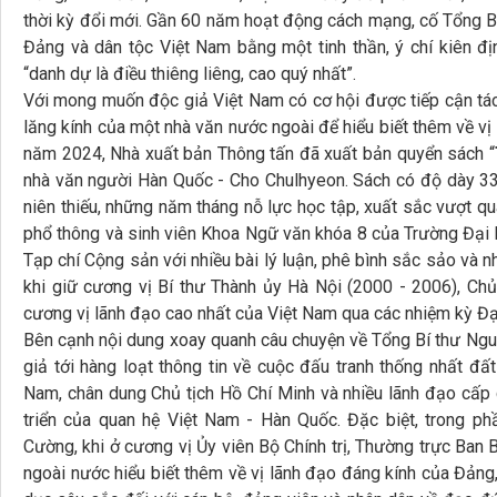
thời kỳ đổi mới. Gần 60 năm hoạt động cách mạng, cố Tổng B
Đảng và dân tộc Việt Nam bằng một tinh thần, ý chí kiên định,
“danh dự là điều thiêng liêng, cao quý nhất”.
Với mong muốn độc giả Việt Nam có cơ hội được tiếp cận tá
lăng kính của một nhà văn nước ngoài để hiểu biết thêm về v
năm 2024, Nhà xuất bản Thông tấn đã xuất bản quyển sách “
nhà văn người Hàn Quốc - Cho Chulhyeon. Sách có độ dày 33
niên thiếu, những năm tháng nỗ lực học tập, xuất sắc vượt qua
phổ thông và sinh viên Khoa Ngữ văn khóa 8 của Trường Đại h
Tạp chí Cộng sản với nhiều bài lý luận, phê bình sắc sảo và
khi giữ cương vị Bí thư Thành ủy Hà Nội (2000 - 2006), Chủ
cương vị lãnh đạo cao nhất của Việt Nam qua các nhiệm kỳ Đại 
Bên cạnh nội dung xoay quanh câu chuyện về Tổng Bí thư Ngu
giả tới hàng loạt thông tin về cuộc đấu tranh thống nhất đ
Nam, chân dung Chủ tịch Hồ Chí Minh và nhiều lãnh đạo cấp 
triển của quan hệ Việt Nam - Hàn Quốc. Đặc biệt, trong ph
Cường, khi ở cương vị Ủy viên Bộ Chính trị, Thường trực Ban B
ngoài nước hiểu biết thêm về vị lãnh đạo đáng kính của Đảng