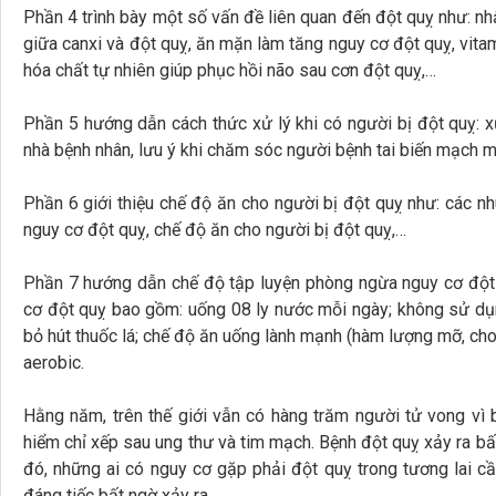
Phần 4 trình bày một số vấn đề liên quan đến đột quỵ như: nhậ
giữa canxi và đột quỵ, ăn mặn làm tăng nguy cơ đột quỵ, vit
hóa chất tự nhiên giúp phục hồi não sau cơn đột quỵ,…
Phần 5 hướng dẫn cách thức xử lý khi có người bị đột quỵ: xử 
nhà bệnh nhân, lưu ý khi chăm sóc người bệnh tai biến mạch 
Phần 6 giới thiệu chế độ ăn cho người bị đột quỵ như: các n
nguy cơ đột quỵ, chế độ ăn cho người bị đột quỵ,…
Phần 7 hướng dẫn chế độ tập luyện phòng ngừa nguy cơ đột q
cơ đột quỵ bao gồm: uống 08 ly nước mỗi ngày; không sử dụ
bỏ hút thuốc lá; chế độ ăn uống lành mạnh (hàm lượng mỡ, chole
aerobic.
Hằng năm, trên thế giới vẫn có hàng trăm người tử vong vì
hiểm chỉ xếp sau ung thư và tim mạch. Bệnh đột quỵ xảy ra bất
đó, những ai có nguy cơ gặp phải đột quỵ trong tương lai cầ
đáng tiếc bất ngờ xảy ra.