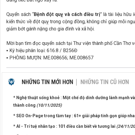
Quyển sách “
Bệnh đột quỵ và cách điều trị
” là tài liệu hữ
kiến thức về đột quỵ trong cộng đồng, không chỉ giúp mỗi n
giảm bớt gánh nặng cho gia đình và xã hội.
Mời bạn tìm đọc quyển sách tại Thư viện thành phố Cần Thơ v
▪ Ký hiệu phân loại: 616.8 / B256Đ
▪ PHÒNG MƯỢN: ME.008656; ME.008657
NHỮNG TIN MỚI HƠN
NHỮNG TIN CŨ HƠN
* Nghệ thuật sống khoẻ : Một chế độ dinh dưỡng lành mạnh và
thành công
(10/11/2025)
* SEO On-Page trong tầm tay : 61+ giải pháp tinh gọn giúp nh
* AI - Trí tuệ nhân tạo : 101 điều cần biết về tương lai
(24/11/2