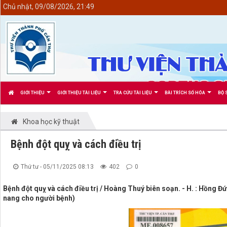
<
Chủ nhật, 09/08/2026, 21:49
GIỚI THIỆU
GIỚI THIỆU TÀI LIỆU
TRA CỨU TÀI LIỆU
BÀI TRÍCH SỐ HÓA
BỘ 
Khoa học kỹ thuật
Bệnh đột quỵ và cách điều trị
Thứ tư - 05/11/2025 08:13
402
0
Bệnh đột quỵ và cách điều trị / Hoàng Thuý biên soạn. - H. : Hồng Đứ
nang cho người bệnh)