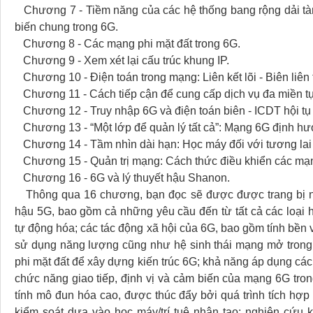
Chương 7 - Tiềm năng của các hệ thống bang rộng dải tàn
biến chung trong 6G.
Chương 8 - Các mạng phi mặt đất trong 6G.
Chương 9 - Xem xét lại cấu trúc khung IP.
Chương 10 - Điện toán trong mạng: Liên kết lõi - Biên liên
Chương 11 - Cách tiếp cận để cung cấp dịch vụ đa miền tự
Chương 12 - Truy nhập 6G và điện toán biên - ICDT hội tụ
Chương 13 - “Một lớp để quản lý tất cả”: Mạng 6G định hướ
Chương 14 - Tầm nhìn dài hạn: Học máy đối với tương lai
Chương 15 - Quản trị mạng: Cách thức điều khiển các mạ
Chương 16 - 6G và lý thuyết hậu Shanon.
Thông qua 16 chương, bạn đọc sẽ được được trang bị nhữ
hậu 5G, bao gồm cả những yêu cầu đến từ tất cả các loại h
tự động hóa; các tác động xã hội của 6G, bao gồm tính bền
sử dụng năng lượng cũng như hệ sinh thái mạng mở trong t
phi mặt đất để xây dựng kiến trúc 6G; khả năng áp dụng các
chức năng giao tiếp, định vị và cảm biến của mạng 6G trong
tính mô đun hóa cao, được thúc đẩy bởi quá trình tích hợp l
kiểm soát dựa vào học máy/trí tuệ nhân tạo; nghiên cứu k