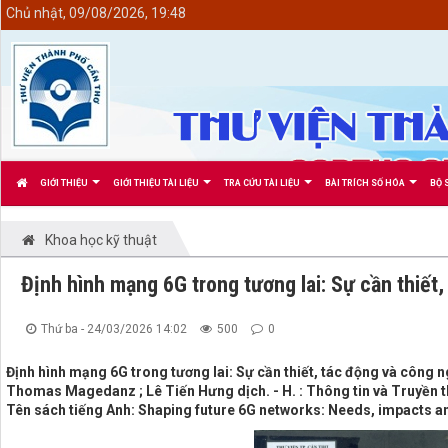
<
Chủ nhật, 09/08/2026, 19:48
GIỚI THIỆU
GIỚI THIỆU TÀI LIỆU
TRA CỨU TÀI LIỆU
BÀI TRÍCH SỐ HÓA
BỘ 
Khoa học kỹ thuật
Định hình mạng 6G trong tương lai: Sự cần thiết
Thứ ba - 24/03/2026 14:02
500
0
Định hình mạng 6G trong tương lai: Sự cần thiết, tác động và công 
Thomas Magedanz ; Lê Tiến Hưng dịch. - H. : Thông tin và Truyền t
Tên sách tiếng Anh: Shaping future 6G networks: Needs, impacts a