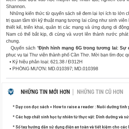
Shannon.
Những kiến thức từ quyển sách sẽ đem lại lợi ích to lớn c
trị quan tâm tới kỹ thuật mạng tương lai cũng như sinh viên
thiết kế, triển khai, quản trị các mạng và ứng dụng di độn
Nam có thể bắt kịp, đi cùng và vượt lên thành nước phát 
chung.
Quyển sách “
Định hình mạng 6G trong tương lai: Sự 
phục vụ tại Thư viện thành phố Cần Thơ. Mời bạn tìm đọc q
▪ Ký hiệu phân loại: 621.38 / Đ312H
▪ PHÒNG MƯỢN: MD.010397; MD.010398
NHỮNG TIN MỚI HƠN
NHỮNG TIN CŨ HƠN
* Dạy con đọc sách = How to raise a reader : Nuôi dưỡng tình
* Các hợp chất sinh học tự nhiên từ thực vật: Dinh dưỡng và s
* Sổ tay hướng dẫn sử dụng điện an toàn và tiết kiệm cho các