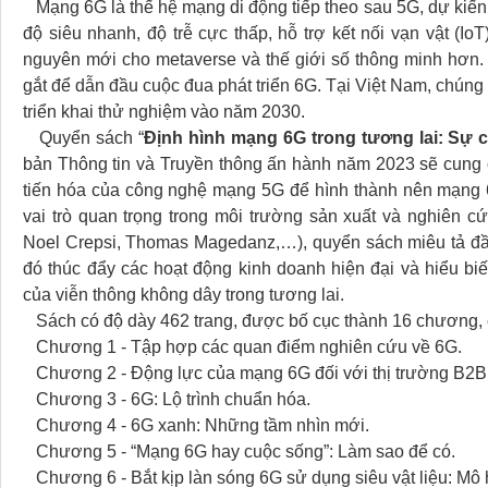
Mạng 6G là thế hệ mạng di động tiếp theo sau 5G, dự kiến
độ siêu nhanh, độ trễ cực thấp, hỗ trợ kết nối vạn vật (IoT
nguyên mới cho metaverse và thế giới số thông minh hơn. 
gắt để dẫn đầu cuộc đua phát triển 6G. Tại Việt Nam, chúng
triển khai thử nghiệm vào năm 2030.
Quyển sách “
Định hình mạng 6G trong tương lai: Sự c
bản Thông tin và Truyền thông ấn hành năm 2023 sẽ cung 
tiến hóa của công nghệ mạng 5G để hình thành nên mạng
vai trò quan trọng trong môi trường sản xuất và nghiên c
Noel Crepsi, Thomas Magedanz,…), quyển sách miêu tả đầ
đó thúc đẩy các hoạt động kinh doanh hiện đại và hiểu biế
của viễn thông không dây trong tương lai.
Sách có độ dày 462 trang, được bố cục thành 16 chương, 
Chương 1 - Tập hợp các quan điểm nghiên cứu về 6G.
Chương 2 - Động lực của mạng 6G đối với thị trường B2B:
Chương 3 - 6G: Lộ trình chuẩn hóa.
Chương 4 - 6G xanh: Những tầm nhìn mới.
Chương 5 - “Mạng 6G hay cuộc sống”: Làm sao để có.
Chương 6 - Bắt kịp làn sóng 6G sử dụng siêu vật liệu: Mô hì