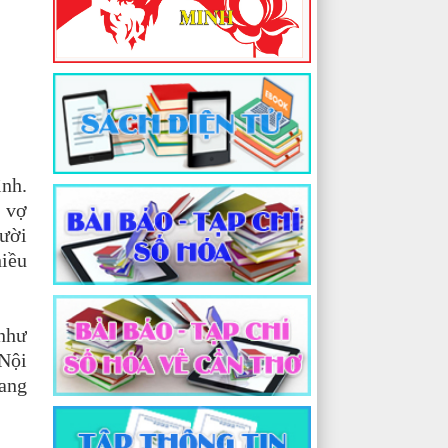
ình.
p vợ
gười
hiều
 như
 Nội
ang