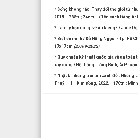
* Sống không rác: Thay đổi thế giới từ nh
2019. - 368tr.; 24cm. - (Tên sách tiếng A
* Tâm lý học nói gì về ăn kiêng? / Jane Og
* Biết ơn mình / Đỗ Hồng Ngọc. - Tp. Hồ Ch
17x17cm
(27/09/2022)
* Quy chuẩn kỹ thuật quốc gia về an toàn 
xây dựng / Hệ thống: Tăng Bình, Ái Phương.
* Nhật kí những trái tim xanh đỏ : Những 
Thuỷ. - H. : Kim Đồng, 2022. - 170tr. : Mi