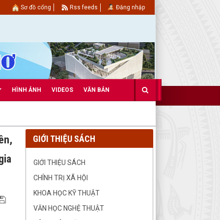
Sơ đồ cổng
Rss feeds
Đăng nhập
HÌNH ẢNH
VIDEOS
VĂN BẢN
ên,
GIỚI THIỆU SÁCH
gia
GIỚI THIỆU SÁCH
CHÍNH TRỊ XÃ HỘI
KHOA HỌC KỸ THUẬT
VĂN HỌC NGHỆ THUẬT