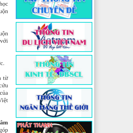
 học
muộn
muộn
 với
c.
 từ
 cứu
 của
Việt
tâm
 góp