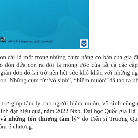
con cái là một trong những chức năng cơ bản của gia đ
o đón đứa con ra đời là mong ước của tất cả các cặ
giản đơn đó lại trở nên hết sức khó khăn với những n
 con. Những cụm từ “vô sinh”, “hiếm muộn” đã tạo ra n
.
 trợ giúp tâm lý cho người hiếm muộn, vô sinh cũng
 sinh đạt hiệu quả, năm 2022 Nxb. Đại học Quốc gia Hà
à những tổn thương tâm lý”
do Tiến sĩ Trương Qu
gồm 6 chương: