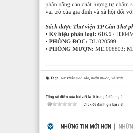
phần nâng cao chất lượng tự chăm 
vai trò của gia đình và xã hội đối 
Sách được Thư viện TP Cần Thơ ph
▪ Ký hiệu phân loại:
616.6 / H304
▪ PHÒNG ĐỌC:
DL.020599
▪ PHÒNG MƯỢN:
ME.008803; M
Tags:
sức khỏe sinh sản
,
hiếm muộn
,
vô sinh
Tổng số điểm của bài viết là: 0 trong 0 đánh giá
Click để đánh giá bài viết
NHỮNG TIN MỚI HƠN
NHỮN