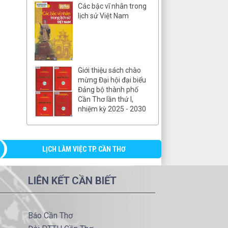
Các bậc vĩ nhân trong
lịch sử Việt Nam
Giới thiệu sách chào
mừng Đại hội đại biểu
Đảng bộ thành phố
Cần Thơ lần thứ I,
nhiệm kỳ 2025 - 2030
LỊCH LÀM VIỆC TP. CẦN THƠ
LIÊN KẾT CẦN BIẾT
Báo Cần Thơ