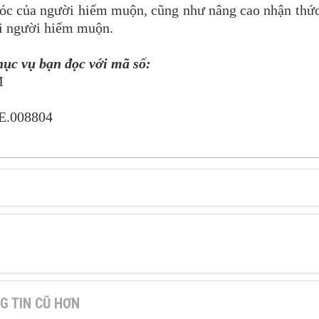
sóc của người hiếm muộn, cũng như nâng cao nhận thứ
với người hiếm muộn.
ục vụ bạn đọc với mã số:
M
E.008804
G TIN CŨ HƠN