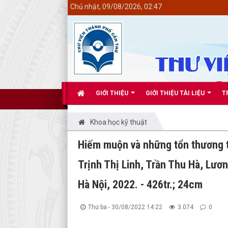
<
Chủ nhật, 09/08/2026, 02:47
GIỚI THIỆU
GIỚI THIỆU TÀI LIỆU
T
Khoa học kỹ thuật
Hiếm muộn và những tổn thương t
Trịnh Thị Linh, Trần Thu Hà, Lươn
Hà Nội, 2022. - 426tr.; 24cm
Thứ ba - 30/08/2022 14:22
3.074
0