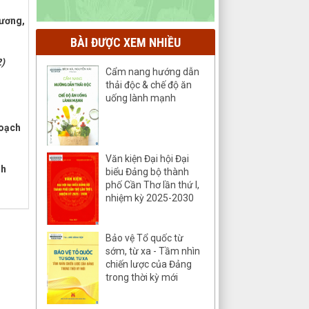
hương,
BÀI ĐƯỢC XEM NHIỀU
)
Cẩm nang hướng dẫn
thải độc & chế độ ăn
uống lành mạnh
hoạch
Văn kiện Đại hội Đại
nh
biểu Đảng bộ thành
phố Cần Thơ lần thứ I,
nhiệm kỳ 2025-2030
Bảo vệ Tổ quốc từ
sớm, từ xa - Tầm nhìn
chiến lược của Đảng
trong thời kỳ mới