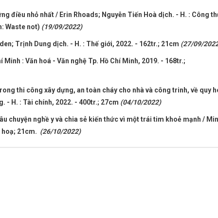
ững điều nhỏ nhất / Erin Rhoads; Nguyễn Tiến Hoà dịch. - H. : Công t
nh: Waste not)
(19/09/2022)
den; Trịnh Dung dịch. - H. : Thế giới, 2022. - 162tr.; 21cm
(27/09/2022
í Minh : Văn hoá - Văn nghệ Tp. Hồ Chí Minh, 2019. - 168tr.;
trong thi công xây dựng, an toàn cháy cho nhà và công trinh, về quy 
 - H. : Tài chính, 2022. - 400tr.; 27cm
(04/10/2022)
câu chuyện nghề y và chia sẻ kiến thức vì một trái tim khoẻ mạnh / Mi
nh hoạ; 21cm.
(26/10/2022)