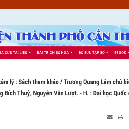
RA CỨU TÀI LIỆU
BÀI TRÍCH SỐ HÓA
BỘ SƯU TẬP SỐ
EBOOK
âm lý : Sách tham khảo / Trương Quang Lâm chủ bi
g Bích Thuỷ, Nguyễn Văn Lượt. - H. : Đại học Quốc 