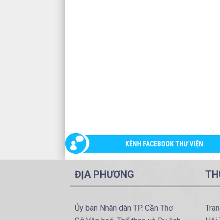
KÊNH FACEBOOK THƯ VIỆN
ĐỊA PHƯƠNG
TH
Ủy ban Nhân dân TP. Cần Thơ
Tran