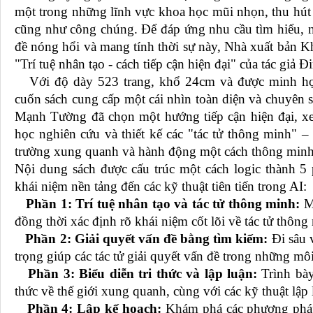
một trong những lĩnh vực khoa học mũi nhọn, thu hút
cũng như công chúng. Để đáp ứng nhu cầu tìm hiểu, n
đề nóng hổi và mang tính thời sự này, Nhà xuất bản K
"Trí tuệ nhân tạo - cách tiếp cận hiện đại" của tác g
Với độ dày 523 trang, khổ 24cm và được minh họa 
cuốn sách cung cấp một cái nhìn toàn diện và chuyên sâ
Mạnh Tường đã chọn một hướng tiếp cận hiện đại, xe
học nghiên cứu và thiết kế các "tác tử thông minh" 
trường xung quanh và hành động một cách thông minh 
Nội dung sách được cấu trúc một cách logic thành 5 
khái niệm nền tảng đến các kỹ thuật tiên tiến trong AI:
Phần 1: Trí tuệ nhân tạo và tác tử thông minh:
Mở
đồng thời xác định rõ khái niệm cốt lõi về tác tử thông
Phần 2: Giải quyết vấn đề bằng tìm kiếm:
Đi sâu 
trọng giúp các tác tử giải quyết vấn đề trong những môi
Phần 3: Biểu diễn tri thức và lập luận:
Trình bày
thức về thế giới xung quanh, cùng với các kỹ thuật lập 
Phần 4: Lập kế hoạch:
Khám phá các phương pháp