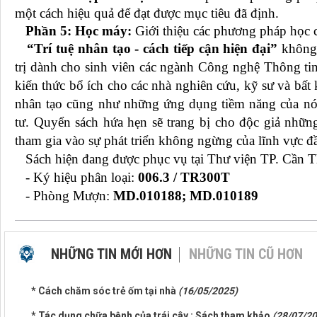
một cách hiệu quả để đạt được mục tiêu đã định.
Phần 5: Học máy:
Giới thiệu các phương pháp học 
“Trí tuệ nhân tạo - cách tiếp cận hiện đại”
không c
trị dành cho sinh viên các ngành Công nghệ Thông ti
kiến thức bổ ích cho các nhà nghiên cứu, kỹ sư và bất
nhân tạo cũng như những ứng dụng tiềm năng của nó
tư. Quyển sách hứa hẹn sẽ trang bị cho độc giả những
tham gia vào sự phát triển không ngừng của lĩnh vực đầ
Sách hiện đang được phục vụ tại Thư viện TP. Cần T
- Ký hiệu phân loại:
006.3 / TR300T
- Phòng Mượn:
MD.010188; MD.010189
NHỮNG TIN MỚI HƠN
NHỮNG TIN CŨ HƠN
* Cách chăm sóc trẻ ốm tại nhà
(16/05/2025)
* Tác dụng chữa bệnh của trái cây : Sách tham khảo
(28/07/20