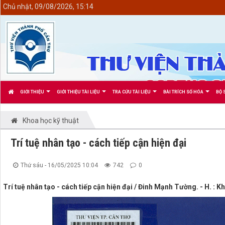
<
Chủ nhật, 09/08/2026, 15:14
GIỚI THIỆU
GIỚI THIỆU TÀI LIỆU
TRA CỨU TÀI LIỆU
BÀI TRÍCH SỐ HÓA
BỘ 
Khoa học kỹ thuật
Trí tuệ nhân tạo - cách tiếp cận hiện đại
Thứ sáu - 16/05/2025 10:04
742
0
Trí tuệ nhân tạo - cách tiếp cận hiện đại / Đinh Mạnh Tường. - H. : Kh