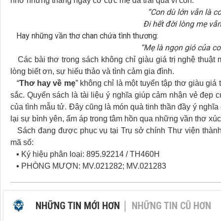
nhớ những tháng ngày cơ cực mẹ đã trải qua vì con:
“Con dù lớn vẫn là c
Đi hết đời lòng mẹ vẫn
Hay những vần thơ chan chứa tình thương:
“Mẹ là ngọn gió của co
Các bài thơ trong sách không chỉ giàu giá trị nghệ thuật
lòng biết ơn, sự hiếu thảo và tình cảm gia đình.
“
Thơ hay về mẹ
” không chỉ là một tuyển tập thơ giàu giá
sắc. Quyển sách là tài liệu ý nghĩa giúp cảm nhận vẻ đẹp c
của tình mẫu tử. Đây cũng là món quà tinh thần đầy ý nghĩ
lại sự bình yên, ấm áp trong tâm hồn qua những vần thơ xú
Sách đang được phục vụ tại Trụ sở chính Thư viện thành
mã số:
▪ Ký hiệu phân loại: 895.92214 / TH460H
▪ PHÒNG MƯỢN: MV.021282; MV.021283
NHỮNG TIN MỚI HƠN
NHỮNG TIN CŨ HƠN