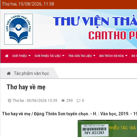
<
Thứ hai, 10/08/2026, 11:58
GIỚI THIỆU
GIỚI THIỆU TÀI LIỆU
TRA CỨU TÀI LIỆU
BÀI TRÍCH SỐ HÓA
BỘ 
Tác phẩm văn học
Thơ hay về mẹ
Thứ ba - 30/06/2026 13:39
299
0
Thơ hay về mẹ / Đặng Thiên Sơn tuyển chọn. - H. : Văn học, 2019. - 1