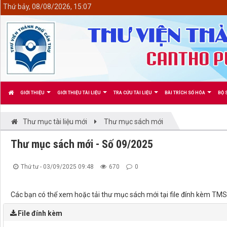
<
Thứ bảy, 08/08/2026, 15:07
GIỚI THIỆU
GIỚI THIỆU TÀI LIỆU
TRA CỨU TÀI LIỆU
BÀI TRÍCH SỐ HÓA
BỘ 
Thư mục tài liệu mới
Thư mục sách mới
Thư mục sách mới - Số 09/2025
Thứ tư - 03/09/2025 09:48
670
0
Các bạn có thể xem hoặc tải thư mục sách mới tại file đính kèm 
File đính kèm