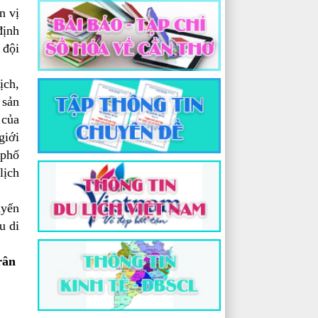
n vị
định
 đội
ịch,
 sản
 của
giới
 phố
lịch
uyến
u di
rân