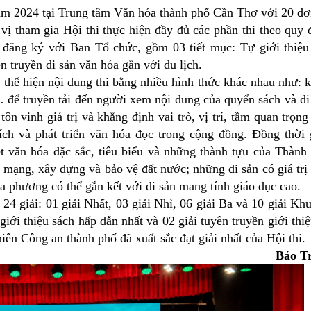
ăm 2024 tại Trung tâm Văn hóa thành phố Cần Thơ với 20 đơ
vị tham gia Hội thi thực hiện đầy đủ các phần thi theo quy 
 đăng ký với Ban Tổ chức, gồm 03 tiết mục: Tự giới thiệu
n truyền di sản văn hóa gắn với du lịch.
thể hiện nội dung thi bằng nhiều hình thức khác nhau như: k
h… để truyền tải đến người xem nội dung của quyển sách và di
ôn vinh giá trị và khẳng định vai trò, vị trí, tầm quan trọng
ích và phát triển văn hóa đọc trong cộng đồng. Đồng thời 
ét văn hóa đặc sắc, tiêu biểu và những thành tựu của Thành
mạng, xây dựng và bảo vệ đất nước; những di sản có giá trị 
ịa phương có thể gắn kết với di sản mang tính giáo dục cao.
4 giải: 01 giải Nhất, 03 giải Nhì, 06 giải Ba và 10 giải Kh
 giới thiệu sách hấp dẫn nhất và 02 giải tuyên truyền giới thiệ
ên Công an thành phố đã xuất sắc đạt giải nhất của Hội thi.
Bảo T