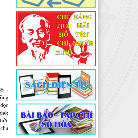
5 -
đồng
 đọc
phố;
chức
 chủ