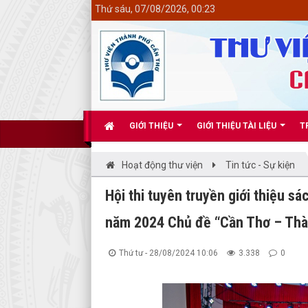
<
Thứ sáu, 07/08/2026, 00:23
GIỚI THIỆU
GIỚI THIỆU TÀI LIỆU
T
Hoạt động thư viện
Tin tức - Sự kiện
Hội thi tuyên truyền giới thiệu s
năm 2024 Chủ đề “Cần Thơ – Thà
Thứ tư - 28/08/2024 10:06
3.338
0