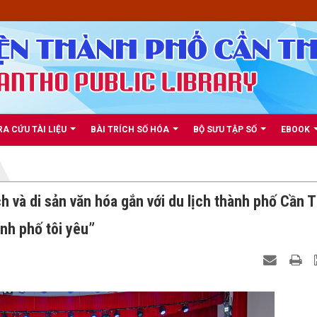
RA CỨU TÀI LIỆU
BÀI TRÍCH SỐ HÓA
BỘ SƯU TẬP SỐ
EBOOK
ách và di sản văn hóa gắn với du lịch thành phố Cần 
nh phố tôi yêu”