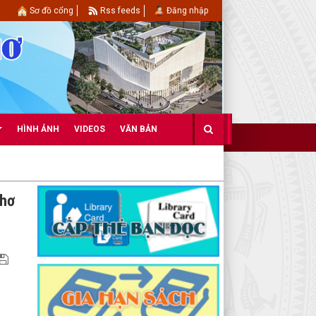
Sơ đồ cổng
Rss feeds
Đăng nhập
HÌNH ẢNH
VIDEOS
VĂN BẢN
Thơ