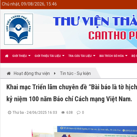
<
Chủ nhật, 09/08/2026, 15:46
GIỚI THIỆU
GIỚI THIỆU TÀI LIỆU
TRA CỨU TÀI LIỆU
BÀI TRÍCH SỐ HÓA
BỘ 
Hoạt động thư viện
Tin tức - Sự kiện
Khai mạc Triển lãm chuyên đề “Bài báo là tờ hịc
kỷ niệm 100 năm Báo chí Cách mạng Việt Nam.
Thứ ba - 24/06/2025 16:03
638
0