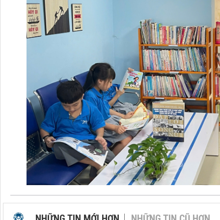
NHỮNG TIN MỚI HƠN
NHỮNG TIN CŨ HƠN