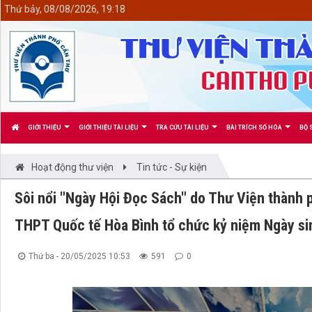
<
Thứ bảy, 08/08/2026, 19:18
GIỚI THIỆU
GIỚI THIỆU TÀI LIỆU
TRA CỨU TÀI LIỆU
BÀI TRÍCH SỐ HÓA
BỘ 
Hoạt động thư viện
Tin tức - Sự kiện
Sôi nổi "Ngày Hội Đọc Sách" do Thư Viện thành 
THPT Quốc tế Hòa Bình tổ chức kỷ niệm Ngày si
Thứ ba - 20/05/2025 10:53
591
0