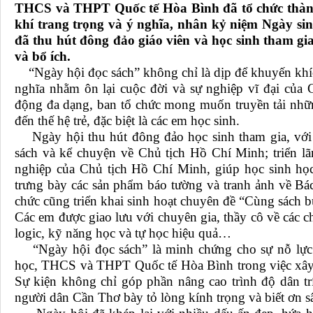
THCS và THPT Quốc tế Hòa Bình đã tổ chức thành
khí trang trọng và ý nghĩa, nhân kỷ niệm Ngày si
đã thu hút đông đảo giáo viên và học sinh tham gi
và bổ ích.
“Ngày hội đọc sách” không chỉ là dịp để khuyến khíc
nghĩa nhằm ôn lại cuộc đời và sự nghiệp vĩ đại của
động đa dạng, ban tổ chức mong muốn truyền tải những
đến thế hệ trẻ, đặc biệt là các em học sinh.
Ngày hội thu hút đông đảo học sinh tham gia, với cá
sách và kể chuyện về Chủ tịch Hồ Chí Minh; triển lãm
nghiệp của Chủ tịch Hồ Chí Minh, giúp học sinh học
trưng bày các sản phẩm báo tường và tranh ảnh về Bá
chức cũng triển khai sinh hoạt chuyên đề “Cùng sách 
Các em được giao lưu với chuyên gia, thầy cô về các c
logic, kỹ năng học và tự học hiệu quả…
“Ngày hội đọc sách” là minh chứng cho sự nỗ lực
học, THCS và THPT Quốc tế Hòa Bình trong việc xâ
Sự kiện không chỉ góp phần nâng cao trình độ dân tr
người dân Cần Thơ bày tỏ lòng kính trọng và biết ơn s