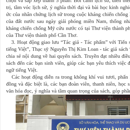
chọn và sắp xếp thành 5 phần: Bối cảnh lịch sử, diễn b
trị, tầm vóc lịch sử, ý nghĩa thời đại và bài học kinh n
ức của nhân chứng lịch sử trong cuộc kháng chiến chống
của đất nước sau ngày giải phóng miền Nam, thống nh
kháng chiến chống Mỹ cứu nước có tại Thư viện thành p
của Thư viện thành phố Cần Thơ.
3. Hoạt động giao lưu “Tác giả - Tác phẩm” với Tiến s
tiếng Việt”, Thạc sỹ Nguyễn Thị Kim Loan - tác giả sách 
chia sẻ nội dung về hai quyển sách. Truyền đạt nhiều điề
sách đến các bạn sinh viên, giúp các bạn yêu thích việc
ngữ tiếng Việt.
Các hoạt động diễn ra trong không khí vui tươi, phấn 
đồng và đặc biệt là, các bạn đoàn viên, thanh niên, học 
văn hóa đọc, ý nghĩa và tầm quan trọng của sách, góp phầ