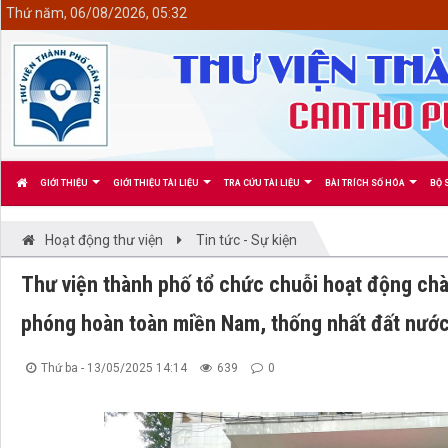
<
Thứ năm, 06/08/2026, 05:32
GIỚI THIỆU
GIỚI THIỆU TÀI LIỆU
TRA CỨU TÀI LIỆU
BÀI TRÍCH SỐ HÓA
BỘ 
Hoạt động thư viện
Tin tức - Sự kiện
Thư viện thành phố tổ chức chuỗi hoạt động ch
phóng hoàn toàn miền Nam, thống nhất đất nước
Thứ ba - 13/05/2025 14:14
639
0