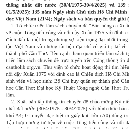
thống nhất đất nước (30/4/1975-30/4/2025) và 13
01/5/2025); 135 năm Ngày sinh Chủ tịch Hồ Chí Minh (
đọc Việt Nam (21/4); Ngày sách và bản quyền thế giới (
1. Tổ chức triển lãm sách chuyên đề “Bản hùng ca Xuân
về cuộc Tổng tiến công và nổi dậy Xuân 1975 với đỉnh c
đánh dấu là một trong những sự kiện trọng đại nhất tron
tộc Việt Nam và những tài liệu địa chí có giá trị kể 
thành phố Cần Thơ. Bên cạnh tham quan triển lãm sách t
triển lãm sách chuyên đề trực tuyến trên Cổng thông tin 
cantholib.org.vn. Thư viện tổ chức hoạt động thi tìm hiể
nổi dậy Xuân 1975 với đỉnh cao là Chiến dịch Hồ Chí Minh
sinh viên và học sinh: Bộ Chỉ huy quân sự thành phố C
học Cần Thơ; Đại học Kỹ Thuật Công nghệ Cần Thơ; Tr
lãm.
2. Xuất bản tập thông tin chuyên đề chào mừng Kỷ ni
nhất đất nước (30/4/1975 - 30/4/2025) với hình thức bản 
khổ A4; 01 quyển đặc biệt in giấy khổ lớn (A0) dùng tr
Tập hợp những tư liệu về cuộc Tổng tiến công và nổi 