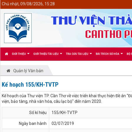
<
Chủ nhật, 09/08/2026, 15:28
GIỚI THIỆU
GIỚI THIỆU TÀI LIỆU
TRA CỨU TÀI LIỆU
BÀI TRÍCH SỐ HÓA
BỘ 
Quản lý Văn bản
Kế hoạch 155/KH-TVTP
Kế hoạch của Thư viện TP. Cần Thơ về việc triển khai thực hiện Đề án “
viện, bảo tàng, nhà văn hóa, câu lạc bộ" đến năm 2020.
Số kí hiệu
155/KH-TVTP
Ngày ban hành
02/07/2019