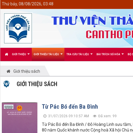
<
Thứ bảy, 08/08/2026, 03:48
GIỚI THIỆU
GIỚI THIỆU TÀI LIỆU
TRA CỨU TÀI LIỆU
BÀI TRÍCH SỐ HÓA
BỘ 
Giới thiệu sách
GIỚI THIỆU SÁCH
Từ Pác Bó đến Ba Đình
31/07/2026 09:10:57 AM
Đã xem: 99
Từ Pác Bó đến Ba Đình / Đỗ Hoàng Linh sưu tầm, biê
80 năm Quốc khánh nước Cộng hoà Xã hội Chủ n