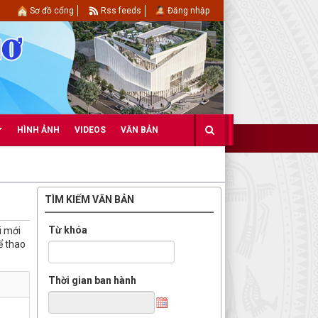
Sơ đồ cổng
Rss feeds
Đăng nhập
HÌNH ẢNH
VIDEOS
VĂN BẢN
TÌM KIẾM VĂN BẢN
Từ khóa
i mới
ể thao
Thời gian ban hành