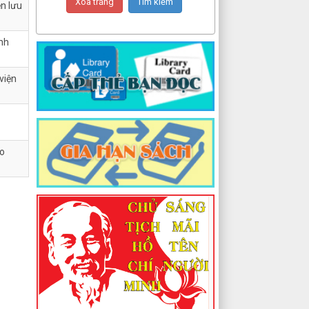
ện lưu
anh
viện
áo