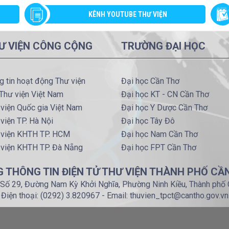
KÊNH YOUTUBE THƯ VIỆN
Ư VIỆN CÔNG CỘNG
TRƯỜNG ĐẠI HỌC
g tin hoạt động Thư viện
Đại học Cần Thơ
Thư viện Việt Nam
Đại học KT - CN Cần Thơ
viện Quốc gia Việt Nam
Đại học Y Dược Cần Thơ
viện TP. Hà Nội
Đại học Tây Đô
 viện KHTH TP. HCM
Đại học Nam Cần Thơ
 viện KHTH TP. Đà Nẵng
Đại học FPT Cần Thơ
 THÔNG TIN ĐIỆN TỬ THƯ VIỆN THÀNH PHỐ CẦ
: Số 29, Đường Nam Kỳ Khởi Nghĩa, Phường Ninh Kiều, Thành phố
Điện thoại: (0292) 3.820967 - Email: thuvien_tpct@cantho.gov.vn