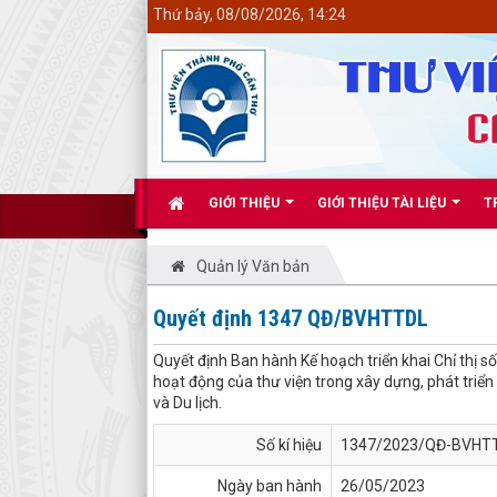
<
Thứ bảy, 08/08/2026, 14:24
GIỚI THIỆU
GIỚI THIỆU TÀI LIỆU
T
Quản lý Văn bản
Quyết định 1347 QĐ/BVHTTDL
Quyết định Ban hành Kế hoạch triển khai Chỉ thị
hoạt động của thư viện trong xây dựng, phát triển 
và Du lịch.
Số kí hiệu
1347/2023/QĐ-BVHT
Ngày ban hành
26/05/2023