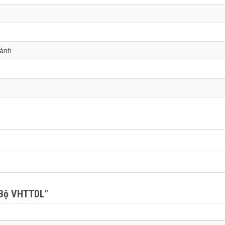
hành
Bộ VHTTDL"
u