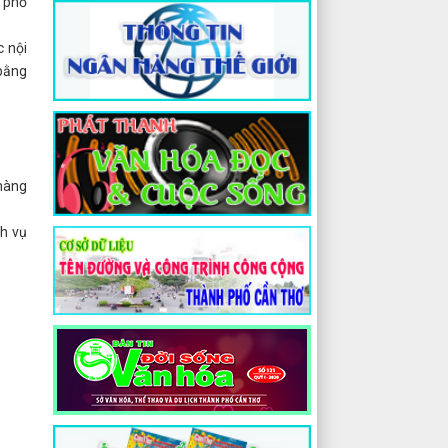
h phố
c nội
 bằng
 hàng
ch vụ