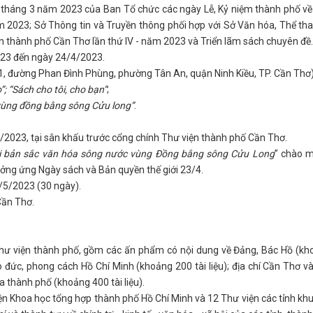
háng 3 năm 2023 của Ban Tổ chức các ngày Lễ, Kỷ niệm thành phố về 
m 2023; Sở Thông tin và Truyền thông phối hợp với Sở Văn hóa, Thể th
h thành phố Cần Thơ lần thứ IV - năm 2023 và Triển lãm sách chuyên đề.
023 đến ngày 24/4/2023.
1, đường Phan Đình Phùng, phường Tân An, quận Ninh Kiều, TP. Cần Thơ)
”; “Sách cho tôi, cho bạn”
;
vùng đồng bằng sông Cửu long”
.
/4/2023, tại sân khấu trước cổng chính Thư viện thành phố Cần Thơ.
i bản sắc văn hóa sông nước vùng Đồng bằng sông Cửu Long
” chào 
ởng ứng Ngày sách và Bản quyền thế giới 23/4.
/5/2023 (30 ngày).
Cần Thơ.
Thư viện thành phố, gồm các ấn phẩm có nội dung về Đảng, Bác Hồ (k
ạo đức, phong cách Hồ Chí Minh (khoảng 200 tài liệu); địa chí Cần Thơ v
của thành phố (khoảng 400 tài liệu).
ện Khoa học tổng hợp thành phố Hồ Chí Minh và 12 Thư viện các tỉnh kh