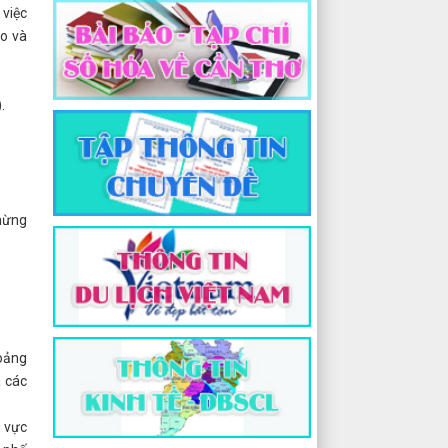
việc
ao và
.
mừng
hoảng
à các
u vực