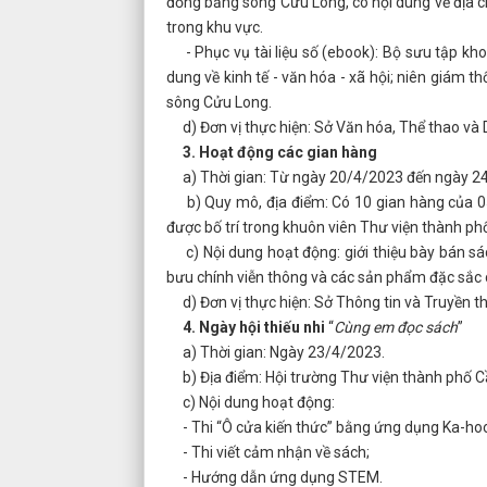
đồng bằng sông Cửu Long, có nội dung về địa chí 
trong khu vực.
- Phục vụ tài liệu số (ebook): Bộ sưu tập kho
dung về kinh tế - văn hóa - xã hội; niên giám th
sông Cửu Long.
d) Đơn vị thực hiện: Sở Văn hóa, Thể thao và 
3. Hoạt động các gian hàng
a) Thời gian: Từ ngày 20/4/2023 đến ngày 2
b) Quy mô, địa điểm: Có 10 gian hàng của 05 
được bố trí trong khuôn viên Thư viện thành ph
c) Nội dung hoạt động: giới thiệu bày bán sác
bưu chính viễn thông và các sản phẩm đặc sắc 
d) Đơn vị thực hiện: Sở Thông tin và Truyền t
4. Ngày hội thiếu nhi
“
Cùng em đọc sách
”
a) Thời gian: Ngày 23/4/2023.
b) Địa điểm: Hội trường Thư viện thành phố C
c) Nội dung hoạt động:
- Thi “Ô cửa kiến thức” bằng ứng dụng Ka-hoo
- Thi viết cảm nhận về sách;
- Hướng dẫn ứng dụng STEM.