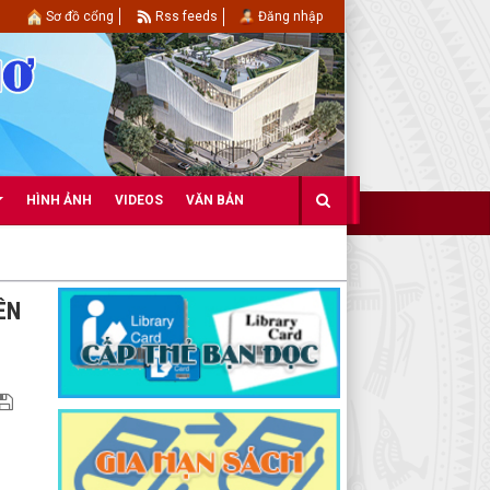
Sơ đồ cổng
Rss feeds
Đăng nhập
HÌNH ẢNH
VIDEOS
VĂN BẢN
ÊN