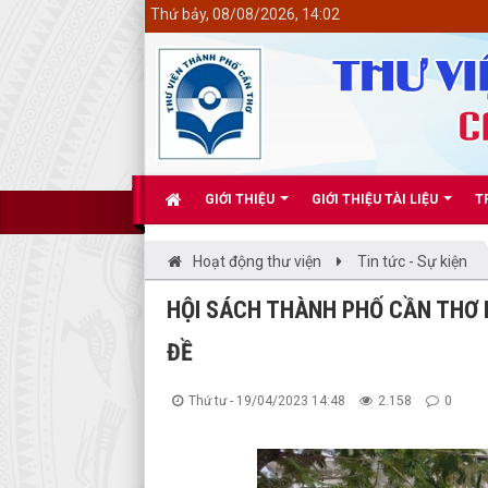
<
Thứ bảy, 08/08/2026, 14:02
GIỚI THIỆU
GIỚI THIỆU TÀI LIỆU
T
Hoạt động thư viện
Tin tức - Sự kiện
HỘI SÁCH THÀNH PHỐ CẦN THƠ 
ĐỀ
Thứ tư - 19/04/2023 14:48
2.158
0