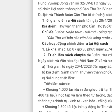
Hùng Vương; Công văn số 32/CV-BTC ngày 30 t
tổ chức Hội sách thành phố Cần Thơ lần IV nă
Du lịch và Thành Đoàn Cần Thơ tổ chức Hội sác
Thời gian diễn ra Hội sách
: từ ngày 20/4/2
Địa điểm
: Thư viện thành phố Cần Thơ (Số 0
Chủ đề
: “
Sách: Nhận thức - Đổi mới - Sáng tạo
“Cần Thơ với bản sắc văn hóa sông nước 
Các hoạt động chính diễn ra tại Hội sách
1. Lễ khai mạc
: lúc 07 giờ 30 phút, ngày 20
2. Triển lãm sách chuyên đề
“
Cần Thơ vớ
Ngày sách và Văn hóa đọc Việt Nam 21/4 và hư
a) Thời gian: từ ngày 20/4/2023 đến ngày 20
b) Địa điểm: Sảnh chính Thư viện thành phố 
c) Nội dung triển lãm:
- Triển lãm sách in:
+ Khoảng 1.000 tài liệu in đang lưu trữ tại 
400 tài liệu); học tập và làm theo tư tưởng, đ
thành tựu chính trị - kinh tế - văn hóa - xã hội 
+ Khoảng 1.300 tài liệu in huy động từ Thư vi