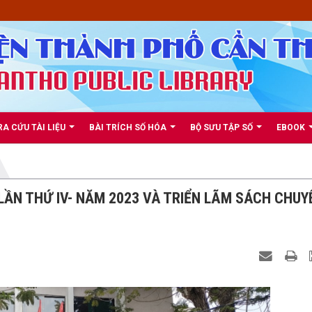
RA CỨU TÀI LIỆU
BÀI TRÍCH SỐ HÓA
BỘ SƯU TẬP SỐ
EBOOK
LẦN THỨ IV- NĂM 2023 VÀ TRIỂN LÃM SÁCH CHUY