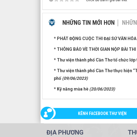
Click để đánh giá bài viết
NHỮNG TIN MỚI HƠN
NHỮN
* PHÁT ĐỘNG CUỘC THI ĐẠI SỨ VĂN HÓ
* THÔNG BÁO VỀ THỜI GIAN NỘP BÀI TH
* Thư viện thành phố Cần Thơ tổ chức lớp
* Thư viện thành phố Cần Thơ thực hiện “
phố
(09/06/2023)
* Kỹ năng mùa hè
(20/06/2023)
KÊNH FACEBOOK THƯ VIỆN
ĐỊA PHƯƠNG
TH