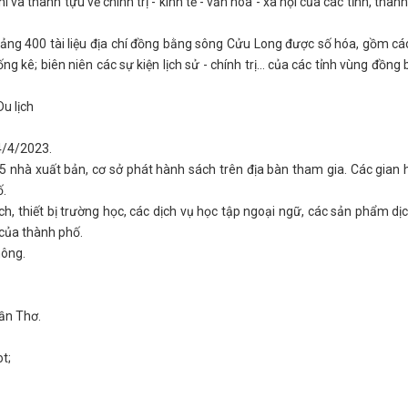
và thành tựu về chính trị - kinh tế - văn hóa - xã hội của các tỉnh, thàn
ảng 400 tài liệu địa chí đồng bằng sông Cửu Long được số hóa, gồm cá
ống kê; biên niên các sự kiện lịch sử - chính trị… của các tỉnh vùng đồng
Du lịch
4/4/2023.
nhà xuất bản, cơ sở phát hành sách trên địa bàn tham gia. Các gian
ố.
h, thiết bị trường học, các dịch vụ học tập ngoại ngữ, các sản phẩm dị
của thành phố.
hông.
ần Thơ.
t;