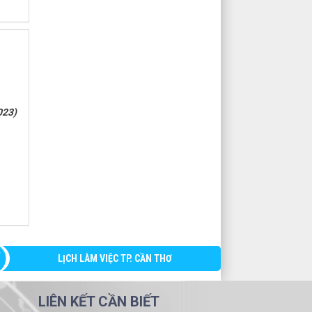
023)
LỊCH LÀM VIỆC TP. CẦN THƠ
LIÊN KẾT CẦN BIẾT