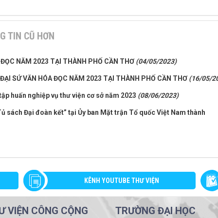
G TIN CŨ HƠN
A ĐỌC NĂM 2023 TẠI THÀNH PHỐ CẦN THƠ
(04/05/2023)
I ĐẠI SỨ VĂN HÓA ĐỌC NĂM 2023 TẠI THÀNH PHỐ CẦN THƠ
(16/05/2
 tập huấn nghiệp vụ thư viện cơ sở năm 2023
(08/06/2023)
Tủ sách Đại đoàn kết” tại Ủy ban Mặt trận Tổ quốc Việt Nam thành
KÊNH YOUTUBE THƯ VIỆN
Ư VIỆN CÔNG CỘNG
TRƯỜNG ĐẠI HỌC