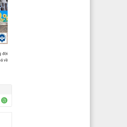
g đời
bá về