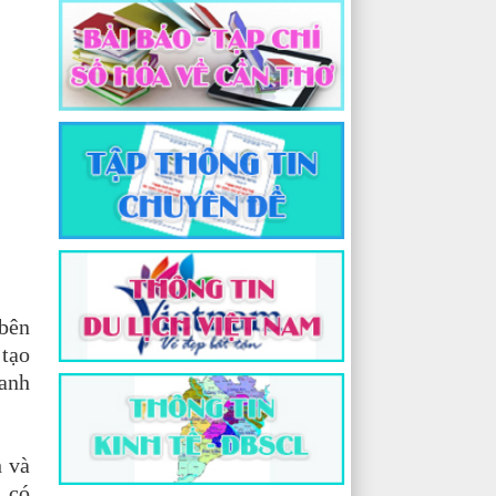
 bên
 tạo
hanh
h và
n có