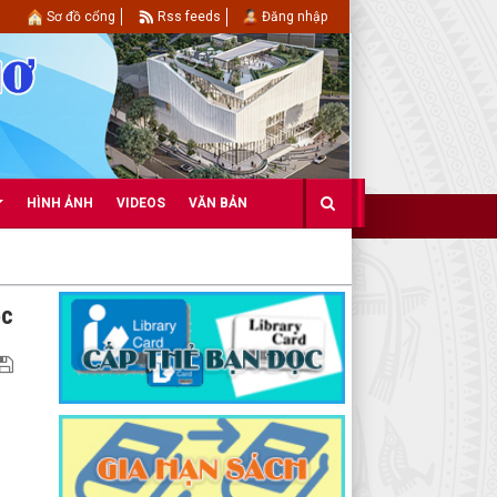
Sơ đồ cổng
Rss feeds
Đăng nhập
HÌNH ẢNH
VIDEOS
VĂN BẢN
ọc