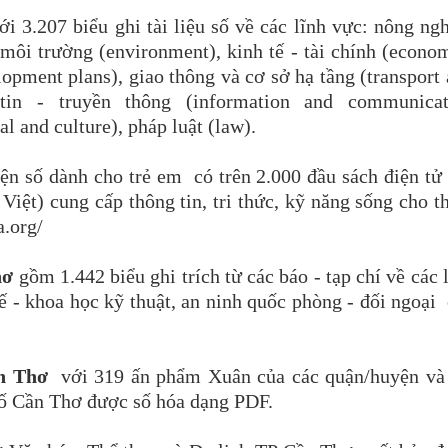
i 3.207 biểu ghi tài liệu số về các lĩnh vực: nông ng
, môi trường (environment), kinh tế - tài chính (econo
elopment plans), giao thông và cơ sở hạ tầng (transport
 tin - truyền thông (information and communicat
al and culture), pháp luật (law).
ện số dành cho trẻ em có trên 2.000 đầu sách điện tử
Việt) cung cấp thông tin, tri thức, kỹ năng sống cho t
a.org/
Thơ
gồm 1.442 biểu ghi trích từ các báo - tạp chí về các 
tế - khoa học kỹ thuật, an ninh quốc phòng - đối ngoại
ần Thơ
với 319 ấn phẩm Xuân của các quận/huyện và 
hố Cần Thơ được số hóa dạng PDF.