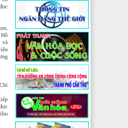
 đọc
họn,
h Hồ
h và
liệu
ương
 Chí
tiếp
 đọc
“Khu