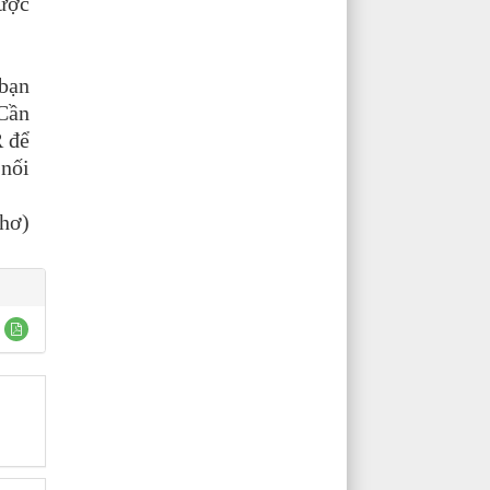
được
 bạn
 Cần
R để
 nối
hơ)