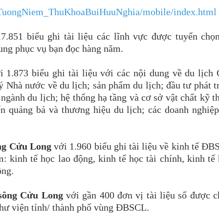
huTuongNiem_ThuKhoaBuiHuuNghia/mobile/index.html
17.851 biểu ghi tài liệu các lĩnh vực được tuyển chọ
sung phục vụ bạn đọc hàng năm.
 1.873 biểu ghi tài liệu với các nội dung về du lịch
ý Nhà nước về du lịch; sản phẩm du lịch; đầu tư phát t
c ngành du lịch; hệ thống hạ tầng và cơ sở vật chất kỹ t
iến quảng bá và thương hiệu du lịch; các doanh nghiệ
ông Cửu Long
với 1.960 biểu ghi tài liệu về kinh tế Đ
 kinh tế học lao động, kinh tế học tài chính, kinh tế
ông.
 sông Cửu Long
với gần 400 đơn vị tài liệu số được 
3 thư viện tỉnh/ thành phố vùng ĐBSCL.