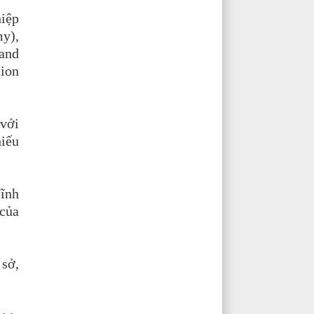
hiệp
my),
 and
ion
 với
hiếu
lĩnh
 của
sở,