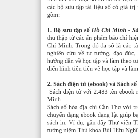
các bộ sưu tập tài liệu số có giá tr
gồm:
1. Bộ sưu tập số
Hồ Chí Minh - Sá
thu thập từ các ấn phẩm báo chí hiệ
Chí Minh. Trong đó đa số là các t
nghiên cứu về tư tưởng, đạo đức,
hướng dẫn về học tập và làm theo t
điển hình tiên tiến về học tập và l
2. Sách điện tử (ebook) và Sách số
Sách điện tử với 2.483 tên ebook
Minh.
Sách số hóa địa chí Cần Thơ với tr
chuyển dạng ebook dạng lật giúp bạ
sách in. Ví dụ, gần đây Thư viện
tưởng niệm Thủ khoa Bùi Hữu Nghĩa