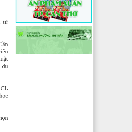
n từ
 Cần
riển
huật
p du
BSCL
 học
chọn