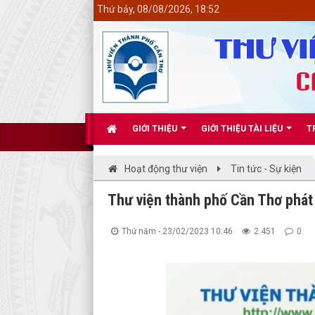
<
Thứ bảy, 08/08/2026, 18:52
GIỚI THIỆU
GIỚI THIỆU TÀI LIỆU
T
Hoạt động thư viện
Tin tức - Sự kiện
Thư viện thành phố Cần Thơ phát 
Thứ năm - 23/02/2023 10:46
2.451
0