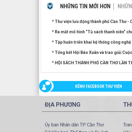
NHỮNG TIN MỚI HƠN
NHỮN
* Thư viện lưu động thành phố Cần Thơ - C
* Ra mắt mô hình “Tủ sách thanh niên” ch
* Tập huấn triển khai hệ thống công nghệ
* Tổng kết Hội Báo Xuân và trao giải Cu
* HỘI SÁCH THÀNH PHỐ CẦN THƠ LẦN T
KÊNH FACEBOOK THƯ VIỆN
ĐỊA PHƯƠNG
TH
Ủy ban Nhân dân TP. Cần Thơ
Tran