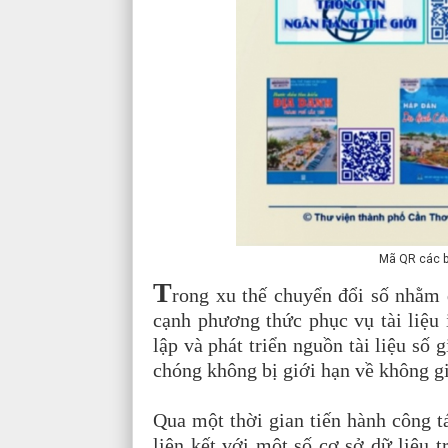
Mã QR các b
T
rong xu thế chuyển đổi số nhằm 
cạnh phương thức phục vụ tài liệu 
lập và phát triển nguồn tài liệu số 
chóng không bị giới hạn về không gi
Qua một thời gian tiến hành công tác
liên kết với một số cơ sở dữ liệu 