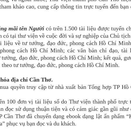
ị tham khảo cao, cung cấp thông tin trực tuyến đến bạn
ng mãi tên Người
có trên 1.500 tài liệu được tuyển c
n có tại thư viện về cuộc đời và sự nghiệp của Chủ tịc
ài liệu về tư tưởng, đạo đức, phong cách Hồ Chí Min
 phong cách Hồ Chí Minh; các văn bản chỉ đạo, tài 
ư tưởng, đạo đức, phong cách Hồ Chí Minh; kết quả, g
àm theo tư tưởng, đạo đức, phong cách Hồ Chí Minh.
 hóa địa chí Cần Thơ.
 mua quyền truy cập từ nhà xuất bản Tổng hợp TP Hồ
ên 100 đơn vị tài liệu số do Thư viện thành phố trực 
n đọc sử dụng thuận tiện và có cảm giác gần gũi như
 TP Cần Thơ đã chuyển dạng ebook dạng lật ấn phẩm 
” phục vụ bạn đọc và du khách.