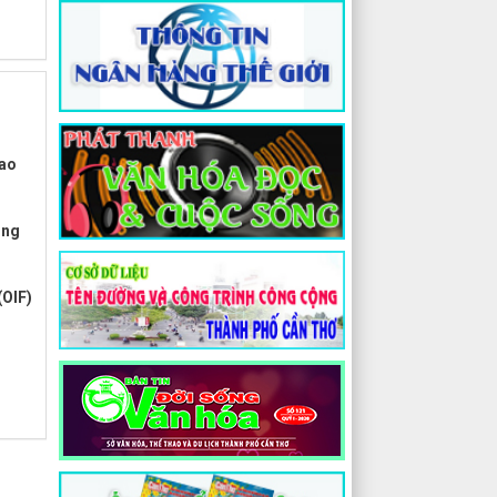
lao
ong
(OIF)