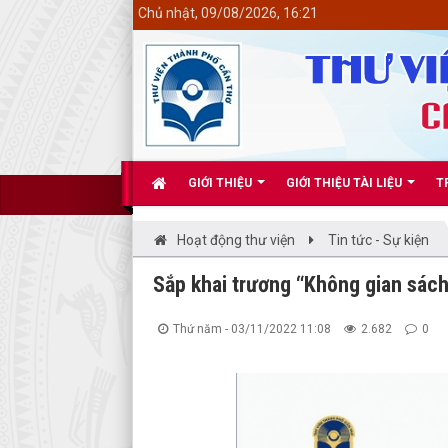
<
Chủ nhật, 09/08/2026, 16:21
GIỚI THIỆU
GIỚI THIỆU TÀI LIỆU
T
Hoạt động thư viện
Tin tức - Sự kiện
Sắp khai trương “Không gian sách
Thứ năm - 03/11/2022 11:08
2.682
0