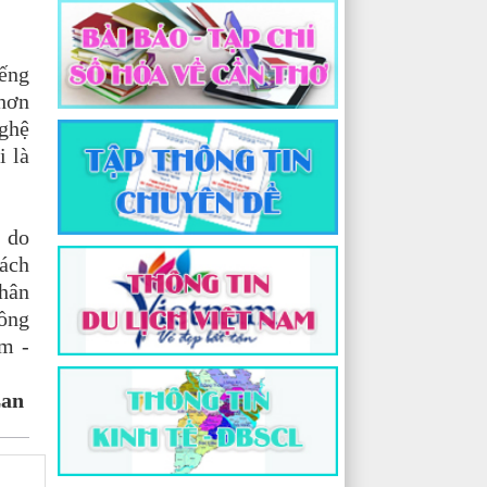
ếng
 hơn
nghệ
i là
” do
sách
Nhân
đồng
am -
Lan