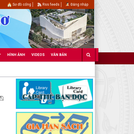
Sơ đồ cổng
Rss feeds
Đăng nhập
HÌNH ẢNH
VIDEOS
VĂN BẢN