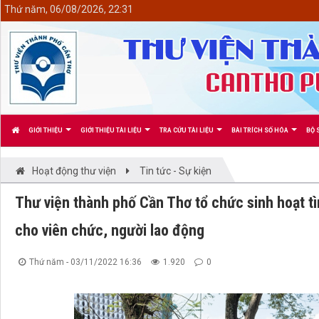
<
Thứ năm, 06/08/2026, 22:31
GIỚI THIỆU
GIỚI THIỆU TÀI LIỆU
TRA CỨU TÀI LIỆU
BÀI TRÍCH SỐ HÓA
BỘ 
Hoạt động thư viện
Tin tức - Sự kiện
Thư viện thành phố Cần Thơ tổ chức sinh hoạt tì
cho viên chức, người lao động
Thứ năm - 03/11/2022 16:36
1.920
0