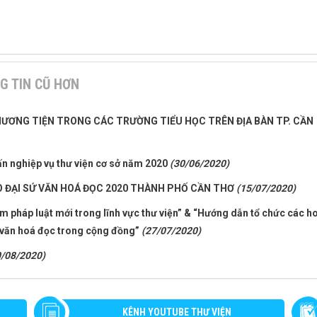
G TIN CŨ HƠN
PHƯƠNG TIỆN TRONG CÁC TRƯỜNG TIỂU HỌC TRÊN ĐỊA BÀN TP. CẦN
uấn nghiệp vụ thư viện cơ sở năm 2020
(30/06/2020)
O ĐẠI SỨ VĂN HOÁ ĐỌC 2020 THÀNH PHỐ CẦN THƠ
(15/07/2020)
m pháp luật mới trong lĩnh vực thư viện” & “Hướng dẫn tổ chức các h
ển văn hoá đọc trong cộng đồng”
(27/07/2020)
0/08/2020)
KÊNH YOUTUBE THƯ VIỆN