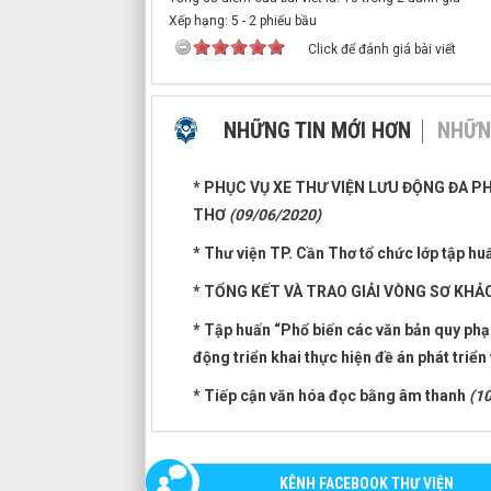
Xếp hạng:
5
-
2
phiếu bầu
Click để đánh giá bài viết
NHỮNG TIN MỚI HƠN
NHỮN
* PHỤC VỤ XE THƯ VIỆN LƯU ĐỘNG ĐA 
THƠ
(09/06/2020)
* Thư viện TP. Cần Thơ tổ chức lớp tập h
* TỔNG KẾT VÀ TRAO GIẢI VÒNG SƠ KHẢ
* Tập huấn “Phổ biến các văn bản quy phạ
động triển khai thực hiện đề án phát tri
* Tiếp cận văn hóa đọc bằng âm thanh
(1
KÊNH FACEBOOK THƯ VIỆN