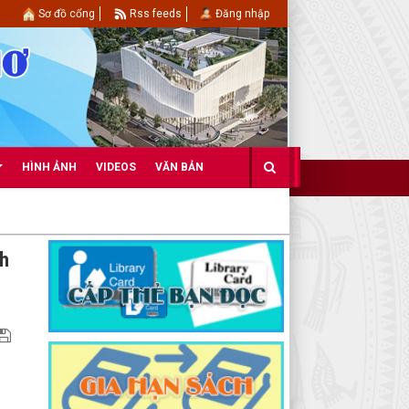
Sơ đồ cổng
Rss feeds
Đăng nhập
HÌNH ẢNH
VIDEOS
VĂN BẢN
nh