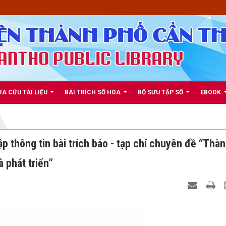
RA CỨU TÀI LIỆU
BÀI TRÍCH SỐ HÓA
BỘ SƯU TẬP SỐ
EBOOK
p thông tin bài trích báo - tạp chí chuyên đề “Thà
 phát triển”