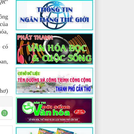
QR
”
hông
 của
hóa,
ẽ có
ban,
hơ)