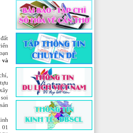
 đất
riển
soạn
 và
chí,
 tựu
 xây
 soi
 sản
Kinh
n 01