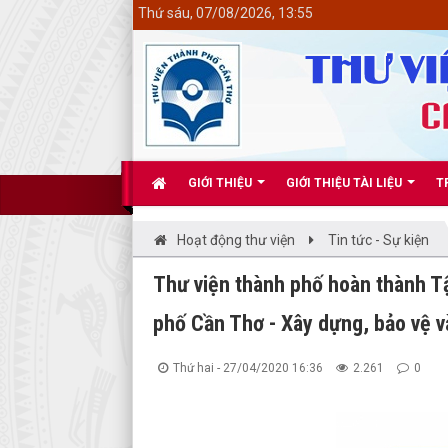
<
Thứ sáu, 07/08/2026, 13:55
GIỚI THIỆU
GIỚI THIỆU TÀI LIỆU
T
Hoạt động thư viện
Tin tức - Sự kiện
Thư viện thành phố hoàn thành Tậ
phố Cần Thơ - Xây dựng, bảo vệ và
Thứ hai - 27/04/2020 16:36
2.261
0