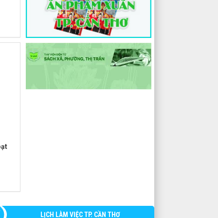
oạt
LỊCH LÀM VIỆC TP. CẦN THƠ