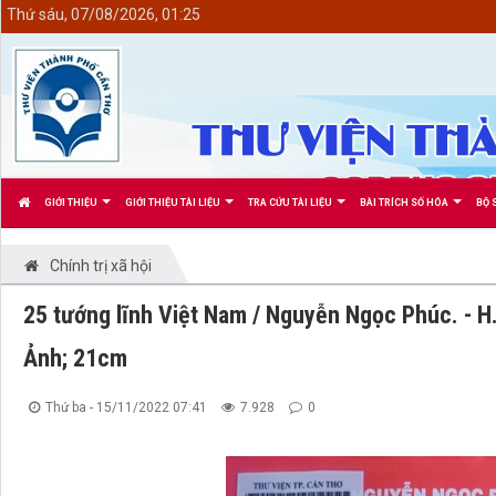
<
Thứ sáu, 07/08/2026, 01:25
GIỚI THIỆU
GIỚI THIỆU TÀI LIỆU
TRA CỨU TÀI LIỆU
BÀI TRÍCH SỐ HÓA
BỘ 
Chính trị xã hội
25 tướng lĩnh Việt Nam / Nguyễn Ngọc Phúc. - H. :
Ảnh; 21cm
Thứ ba - 15/11/2022 07:41
7.928
0