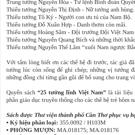
Trung tướng Nguyễn Hòa - Tư lệnh Binh đoàn Quyết
Thiếu tướng Nguyễn Thị Định - Nữ tướng anh hùng.
Thiếu tướng Tô Ký - Người con ưu tú của Nam Bộ.
Thiếu tướng Đỗ Xuân Hợp - Danh thơm còn mãi.
Thiếu tướng Hoàng Sâm - Đội trưởng Đội Việt Nam t
Thiếu tướng Nguyễn Quang Bích và những thời khắc 
Thiếu tướng Nguyễn Thế Lâm “xuôi Nam ngược Bắ
Với tấm lòng biết ơn các thế hệ đi trước, tác giả đã
tướng lúc còn sống để ghi chép; những vị tướng đ
những đồng chí từng gần gũi để bổ sung cho trang v
Quyển sách
“25 tướng lĩnh Việt Nam”
là tài liệu
phần giáo dục truyền thống cho các thế hệ trẻ hôm n
Sách được Thư viện thành phố Cần Thơ phục vụ bạ
▪ Ký hiệu phân loại:
355.0092 / H103M
▪ PHÒNG MƯỢN:
MA.018175; MA.018176