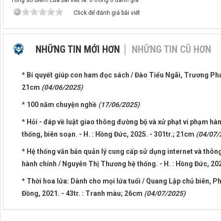
Tổng số điểm của bài viết là: 0 trong 0 đánh giá
Click để đánh giá bài viết
NHỮNG TIN MỚI HƠN
NHỮNG TIN CŨ HƠN
* Bí quyết giúp con ham đọc sách / Đào Tiểu Ngãi, Trương Phan
21cm
(04/06/2025)
* 100 năm chuyện nghề
(17/06/2025)
* Hỏi - đáp về luật giao thông đường bộ và xử phạt vi phạm hàn
thống, biên soạn. - H. : Hồng Đức, 2025. - 301tr.; 21cm
(04/07/
* Hệ thống văn bản quản lý cung cấp sử dụng internet và thông
hành chính / Nguyễn Thị Thương hệ thống. - H. : Hồng Đức, 202
* Thời hoa lửa: Dành cho mọi lứa tuổi / Quang Lập chủ biên, Ph
Đồng, 2021. - 43tr. : Tranh màu; 26cm
(04/07/2025)