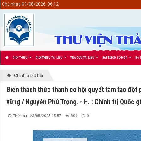
<
Chủ nhật, 09/08/2026, 06:12
GIỚI THIỆU
GIỚI THIỆU TÀI LIỆU
TRA CỨU TÀI LIỆU
BÀI TRÍCH SỐ HÓA
BỘ 
Chính trị xã hội
Biến thách thức thành cơ hội quyết tâm tạo đột 
vững / Nguyễn Phú Trọng. - H. : Chính trị Quốc gi
Thứ sáu - 23/05/2025 15:57
809
0