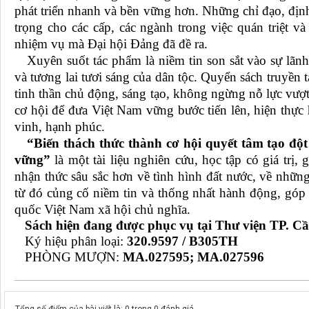
phát triển nhanh và bền vững hơn. Những chỉ đạo, địn
trọng cho các cấp, các ngành trong việc quán triệt và 
nhiệm vụ mà Đại hội Đảng đã đề ra.
Xuyên suốt tác phẩm là niềm tin son sắt vào sự lãn
và tương lai tươi sáng của dân tộc. Quyển sách truyền
tinh thần chủ động, sáng tạo, không ngừng nỗ lực vượ
cơ hội để đưa Việt Nam vững bước tiến lên, hiện thự
vinh, hạnh phúc.
“Biến thách thức thành cơ hội quyết tâm tạo đột
vững”
là một tài liệu nghiên cứu, học tập có giá trị,
nhận thức sâu sắc hơn về tình hình đất nước, về nhữn
từ đó củng cố niềm tin và thống nhất hành động, góp
quốc Việt Nam xã hội chủ nghĩa.
Sách hiện đang được phục vụ tại Thư viện TP. Cầ
Ký hiệu phân loại:
320.9597 / B305TH
PHÒNG MƯỢN:
MA.027595; MA.027596