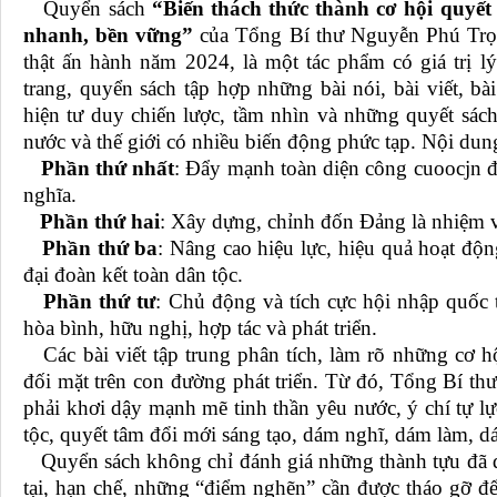
Quyển sách
“Biến thách thức thành cơ hội quyết
nhanh, bền vững”
của Tổng Bí thư Nguyễn Phú Trọn
thật ấn hành năm 2024, là một tác phẩm có giá trị lý
trang, quyển sách tập hợp những bài nói, bài viết, bà
hiện tư duy chiến lược, tầm nhìn và những quyết sách
nước và thế giới có nhiều biến động phức tạp
. Nội dun
Phần thứ nhất
: Đẩy mạnh toàn diện công cuoocjn đ
nghĩa.
Phần thứ hai
: Xây dựng, chỉnh đốn Đảng là nhiệm v
Phần thứ ba
: Nâng cao hiệu lực, hiệu quả hoạt độn
đại đoàn kết toàn dân tộc.
Phần thứ tư
: Chủ động và tích cực hội nhập quốc 
hòa bình, hữu nghị, hợp tác và phát triển.
Các bài viết tập trung phân tích, làm rõ những cơ h
đối mặt trên con đường phát triển. Từ đó, Tổng Bí t
phải khơi dậy mạnh mẽ tinh thần yêu nước, ý chí tự lự
tộc, quyết tâm đổi mới sáng tạo, dám nghĩ, dám làm, d
Quyển sách không chỉ đánh giá những thành tựu đã đạ
tại, hạn chế, những “điểm nghẽn” cần được tháo gỡ để