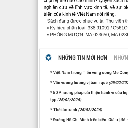
chọn vị thế nào cho mình? Quyển sách nà
nghiên cứu về lĩnh vực kinh tế, về sự bi
triển của kinh tế Việt Nam nói riêng.
Sách đang được phục vụ tại Thư viện th
▪ Ký hiệu phân loại: 338.91091 / C561
▪ PHÒNG MƯỢN: MA.023650; MA.023
NHỮNG TIN MỚI HƠN
NHỮN
* Việt Nam trong Tiểu vùng sông Mê Côn
* Vấn vương hương vị bánh quê
(05/02/20
* 50 Phương pháp cải thiện hành vi của h
tạp
(25/02/2026)
* Thời áo xanh
(25/02/2026)
* Đường Hồ Chí Minh trên biển: Giá trị đố