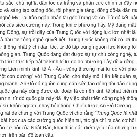
u sắc, chủ nghĩa dân tộc da trắng và phân cực chính trị đẩy 
 và sáng tạo xuống dốc, tội phạm gia tăng, đồng đô-la dần mấ
 nghệ Mỹ - lại tràn ngập nhân tài gốc Trung và Ấn. Từ đó kết luậ
hỏi của siêu cường này. Trong khi ở phương Tây, Mỹ đang mất
ng Đông, sự trỗi dậy của Trung Quốc với động lực lớn nhất là
 đầu tư công nghệ quyết liệt. Trung Quốc không chỉ có lợi th
 thống nhất ý chí dân tộc, từ đó tập trung nguồn lực khổng lồ
không gian. Trung Quốc đang đạt được sự tự chủ công nghệ, t
ch thức trực tiếp trật tự kinh tế tự do do phương Tây đề xướng.
ựng Liên minh kinh tế Á - Âu - vùng thương mại tự do với ph
Một con đường” với Trung Quốc, cho thấy mối liên kết quân s
ng mạnh. Ấn Độ có nguồn cung cấp sức lao động dồi dào cùng
 quốc gia này cũng được dự đoán là có nền kinh tế phát triển 
 tin, từ đó quốc gia này đã lấy việc phát triển công nghệ thông
uy sự khôn ngoan, nhạy bén trong Chiến lược Ấn Độ Dương - 
 rất dè chừng với Trung Quốc vì cho rằng “
Trung Quốc là nhâ
bài học của các cường quốc hiện tại, tác giả chỉ ra các cơ hội
vào cơ hội của Nhật Bản, khai thác các điểm yếu của những c
hơn trên bản đồ toàn cầu.