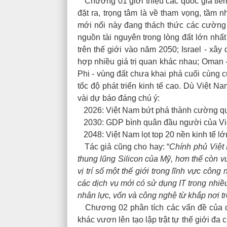
Chương 01 giới thiệu các quốc gia tiềm 
đặt ra, trọng tâm là về tham vọng, tầm
mới nổi này đang thách thức các cường q
nguồn tài nguyên trong lòng đất lớn nhấ
trên thế giới vào năm 2050; Israel - xâ
hợp nhiều giá trị quan khác nhau; Oman 
Phi - vùng đất chưa khai phá cuối cùng 
tốc độ phát triển kinh tế cao.
Dù Việt Na
vài dự báo đáng chú ý:
2026: Việt Nam bứt phá thành cường quố
2030: GDP bình quân đầu người của Vi
2048: Việt Nam lọt top 20 nền kinh tế lớn
Tác giả cũng cho hay: “
Chính phủ Việt 
thung lũng Silicon của Mỹ, hơn thế còn v
vị trí số một thế giới trong lĩnh vực côn
các dịch vụ mới có sử dụng IT trong nhiều
nhân lực, vốn và công nghệ từ khắp nơi tr
Chương 02 phân tích các vấn đề của các
khác vươn lên tạo lập trật tự thế giới đa 