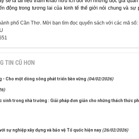
y sẽ là tài liệu tham khảo hữu ích đối với những độc giả quan
ến động trong tương lai của kinh tế thế giới nói chung và sự 
ành phố Cần Thơ. Mời bạn tìm đọc quyển sách với các mã số:
QU
651
G TIN CŨ HƠN
g - Cho một dòng sông phát triển bền vững
(04/02/2026)
26)
ọc sinh trong nhà trường : Giải pháp đơn giản cho những thách thức p
i với sự nghiệp xây dựng và bảo vệ Tổ quốc hiện nay
(26/02/2026)