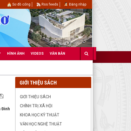
Sơ đồ cổng
Rss feeds
Đăng nhập
HÌNH ẢNH
VIDEOS
VĂN BẢN
GIỚI THIỆU SÁCH
GIỚI THIỆU SÁCH
CHÍNH TRỊ XÃ HỘI
 Đình
KHOA HỌC KỸ THUẬT
VĂN HỌC NGHỆ THUẬT