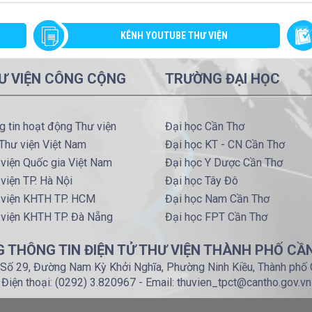
KÊNH YOUTUBE THƯ VIỆN
Ư VIỆN CÔNG CỘNG
TRƯỜNG ĐẠI HỌC
g tin hoạt động Thư viện
Đại học Cần Thơ
Thư viện Việt Nam
Đại học KT - CN Cần Thơ
viện Quốc gia Việt Nam
Đại học Y Dược Cần Thơ
viện TP. Hà Nội
Đại học Tây Đô
 viện KHTH TP. HCM
Đại học Nam Cần Thơ
 viện KHTH TP. Đà Nẵng
Đại học FPT Cần Thơ
 THÔNG TIN ĐIỆN TỬ THƯ VIỆN THÀNH PHỐ CẦ
: Số 29, Đường Nam Kỳ Khởi Nghĩa, Phường Ninh Kiều, Thành phố
Điện thoại: (0292) 3.820967 - Email: thuvien_tpct@cantho.gov.vn