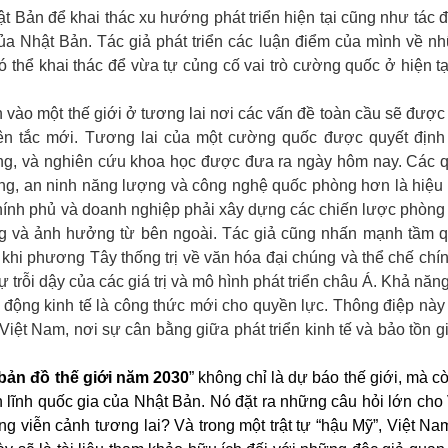
Bản để khai thác xu hướng phát triển hiện tại cũng như tác 
của Nhật Bản. Tác giả phát triển các luận điểm của mình về n
 thể khai thác để vừa tự củng cố vai trò cường quốc ở hiện tạ
n vào một thế giới ở tương lai nơi các vấn đề toàn cầu sẽ được 
yên tắc mới. Tương lai của một cường quốc được quyết định
ợng, và nghiên cứu khoa học được đưa ra ngày hôm nay. Các 
ứng, an ninh năng lượng và công nghệ quốc phòng hơn là hiệu
chính phủ và doanh nghiệp phải xây dựng các chiến lược phòng 
úng và ảnh hưởng từ bên ngoài. Tác giả cũng nhấn mạnh tầm 
hi phương Tây thống trị về văn hóa đại chúng và thể chế chính
sự trỗi dậy của các giá trị và mô hình phát triển châu Á. Khả năng
g động kinh tế là công thức mới cho quyền lực. Thông điệp này
Việt Nam, nơi sự cân bằng giữa phát triển kinh tế và bảo tồn giá
 bản đồ thế giới năm 2030
” không chỉ là dự báo thế giới, mà cò
lĩnh quốc gia của Nhật Bản. Nó đặt ra những câu hỏi lớn cho 
g viễn cảnh tương lai? Và trong một trật tự “hậu Mỹ”, Việt Na