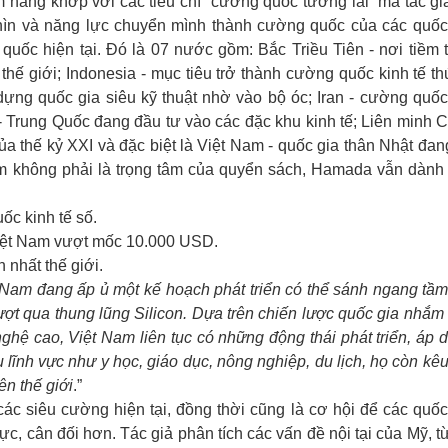
năng khớp với các tiêu chí “cường quốc tương lai” mà tác gi
 nhìn và năng lực chuyển mình thành cường quốc của các quốc
uốc hiện tại. Đó là 07 nước gồm: Bắc Triều Tiên - nơi tiềm t
t thế giới; Indonesia - mục tiêu trở thành cường quốc kinh tế th
y dựng quốc gia siêu kỹ thuật nhờ vào bộ óc; Iran - cường quốc
- Trung Quốc đang đầu tư vào các đặc khu kinh tế; Liên minh 
của thế kỷ XXI và đặc biệt là Việt Nam - quốc gia thân Nhật đan
m không phải là trọng tâm của quyển sách, Hamada vẫn dành
c kinh tế số.
ệt Nam vượt mốc 10.000 USD.
 nhất thế giới.
Nam đang ấp ủ một kế hoạch phát triển có thể sánh ngang tầm
ượt qua thung lũng Silicon. Dựa trên chiến lược quốc gia nhắm
g nghệ cao, Việt Nam liên tục có những động thái phát triển, áp 
 lĩnh vực như y học, giáo dục, nông nghiệp, du lịch, họ còn kêu
ên thế giới
.”
 siêu cường hiện tại, đồng thời cũng là cơ hội để các quốc
cực, cân đối hơn.
Tác giả phân tích các vấn đề nội tại của Mỹ, t