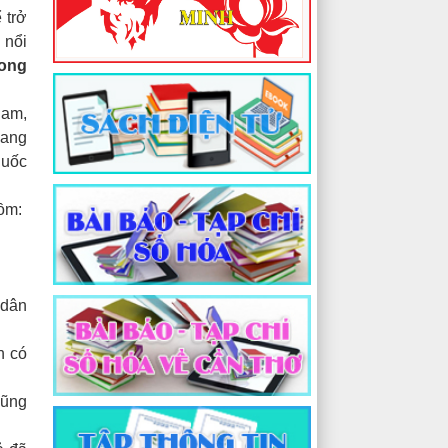
 trở
 nổi
ong
Nam,
sang
quốc
ồm:
 dân
n có
cũng