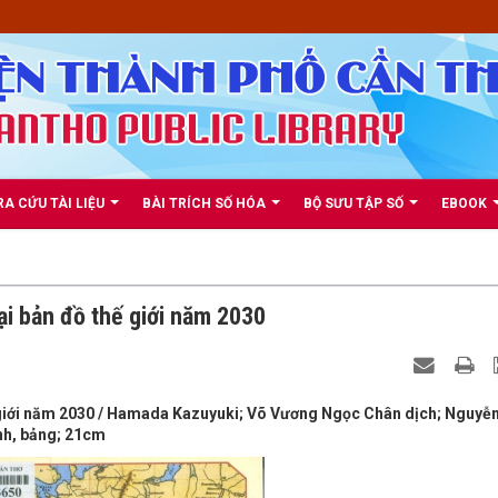
RA CỨU TÀI LIỆU
BÀI TRÍCH SỐ HÓA
BỘ SƯU TẬP SỐ
EBOOK
ại bản đồ thế giới năm 2030
ế giới năm 2030 / Hamada Kazuyuki; Võ Vương Ngọc Chân dịch; Nguyễn
 Ảnh, bảng; 21cm