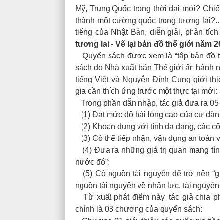
Mỹ, Trung Quốc trong thời đại mới? Chiến
thành một cường quốc trong tương lai?..
tiếng của Nhật Bản, diễn giải, phân tíc
tương lai - Vẽ lại bản đồ thế giới năm 
Quyển sách được xem là “tập bản đồ thế
sách do Nhà xuất bản Thế giới ấn hành 
tiếng Việt và Nguyễn Đình Cung giới thi
gia cần thích ứng trước một thực tại mới:
Trong phần dẫn nhập, tác giả đưa ra 05 đ
(1) Đạt mức độ hài lòng cao của cư dân 
(2) Khoan dung với tính đa dạng, các côn
(3) Có thể tiếp nhận, vận dụng an toàn 
(4) Đưa ra những giá trị quan mang tính
nước đó”;
(5) Có nguồn tài nguyên để trở nên “gi
nguồn tài nguyên về nhân lực, tài nguyên 
Từ xuất phát điểm này, tác giả chia p
chính là 03 chương của quyển sách: