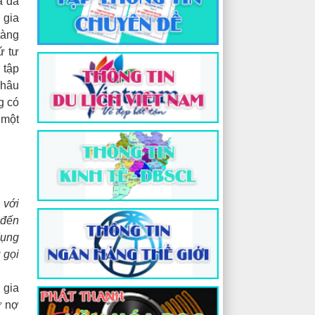
ả đã
 gia
àng
ứ tư
 tập
Châu
g có
 một
 với
 đến
dụng
 gọi
 gia
ừ nợ