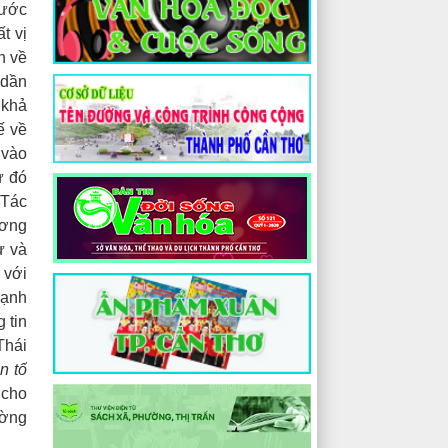
nước
t vị
n về
 dần
 khả
ế về
 vào
ừ đó
 Tác
ương
ự và
 với
mạnh
 tin
Thái
n tố
 cho
ường