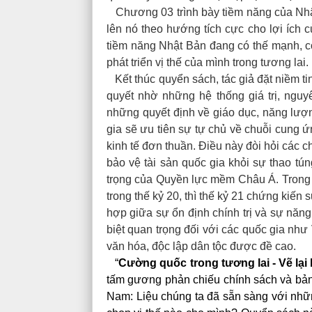
Chương 03 trình bày tiềm năng của Nhật 
lên nó theo hướng tích cực cho lợi ích 
tiềm năng Nhật Bản đang có thế mạnh, có
phát triển vị thế của mình trong tương lai.
Kết thúc quyển sách, tác giả đặt niềm ti
quyết nhờ những hệ thống giá trị, ngu
những quyết định về giáo dục, năng lư
gia sẽ ưu tiên sự tự chủ về chuỗi cung 
kinh tế đơn thuần. Điều này đòi hỏi các 
bảo vệ tài sản quốc gia khỏi sự thao t
trọng của Quyền lực mềm Châu Á. Trong k
trong thế kỷ 20, thì thế kỷ 21 chứng kiến 
hợp giữa sự ổn định chính trị và sự năn
biệt quan trọng đối với các quốc gia như 
văn hóa, độc lập dân tộc được đề cao.
“
Cường quốc trong tương lai - Vẽ lại
tấm gương phản chiếu chính sách và bản 
Nam: Liệu chúng ta đã sẵn sàng với nhữn