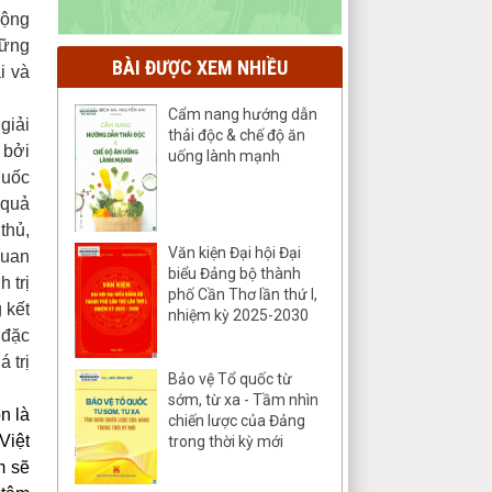
động
hững
BÀI ĐƯỢC XEM NHIỀU
i và
Cẩm nang hướng dẫn
giải
thải độc & chế độ ăn
 bởi
uống lành mạnh
quốc
 quả
thủ,
Văn kiện Đại hội Đại
quan
biểu Đảng bộ thành
 trị
phố Cần Thơ lần thứ I,
 kết
nhiệm kỳ 2025-2030
 đặc
 trị
Bảo vệ Tổ quốc từ
sớm, từ xa - Tầm nhìn
n là
chiến lược của Đảng
Việt
trong thời kỳ mới
m sẽ