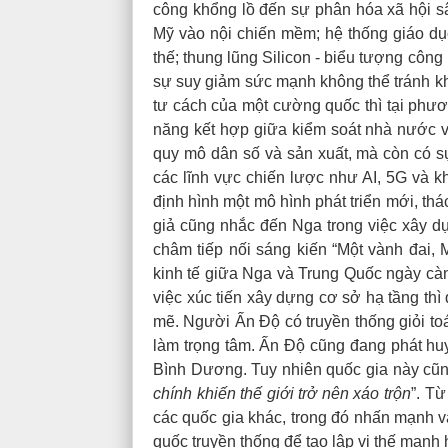
công khổng lồ đến sự phân hóa xã hội sâ
Mỹ vào nội chiến mềm; hệ thống giáo dục
thế; thung lũng Silicon - biểu tượng công
sự suy giảm sức mạnh không thể tránh k
tư cách của một cường quốc thì tại phươ
năng kết hợp giữa kiểm soát nhà nước và
quy mô dân số và sản xuất, mà còn có sự
các lĩnh vực chiến lược như AI, 5G và 
định hình một mô hình phát triển mới, thá
giả cũng nhắc đến Nga trong việc xây d
châm tiếp nối sáng kiến “Một vành đai, 
kinh tế giữa Nga và Trung Quốc ngày cà
việc xúc tiến xây dựng cơ sở hạ tầng thì
mẽ. Người Ấn Độ có truyền thống giỏi toán
làm trọng tâm. Ấn Độ cũng đang phát h
Bình Dương. Tuy nhiên quốc gia này cũng
chính khiến thế giới trở nên xáo trộn
”.
Từ 
các quốc gia khác, trong đó nhấn mạnh 
quốc truyền thống để tạo lập vị thế mạnh 