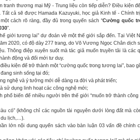
 tranh thương mại Mỹ - Trung liệu còn tiếp diễn? Điều kiện để
. Tất cả sẽ được Hamada Kazuyuki, học giả Kinh tế - Chính trị
h một cách rõ ràng, đầy đủ trong quyển sách “
Cường quốc tr
2030
”.
 giới tương lai” dự đoán về một thế giới sắp đến. Tại Việt 
năm 2020, có độ dày 277 trang, do Võ Vương Ngọc Chân dịch 
ệu. Thông điệp xuyên suốt mà tác giả muốn truyền tải là các 
 hành động và đổi mới tư duy.
iều kiện để trở thành một “cường quốc trong tương lai”, bao g
đang sinh sống tại đó;
g nghệ và ý tưởng mới dễ dàng ra đời và phát triển;
và sử dụng linh hoạt các công nghệ mới;
 phổ biến để nhiều người trên thế giới “muốn trở thành công
àu có” (không chỉ các nguồn tài nguyên dưới lòng đất mà cò
du lịch,…).
hần lớn nội dung quyển sách vào bàn luận 03 vấn đề chính 