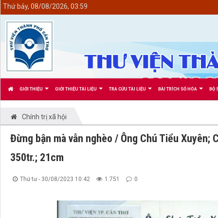
<
Thứ bảy, 08/08/2026, 03:59
GIỚI THIỆU
GIỚI THIỆU TÀI LIỆU
TRA CỨU TÀI LIỆU
BÀI TRÍCH SỐ HÓA
BỘ 
Chính trị xã hội
Đừng bận mà vẫn nghèo / Ông Chú Tiểu Xuyên; Celi
350tr.; 21cm
Thứ tư - 30/08/2023 10:42
1.751
0