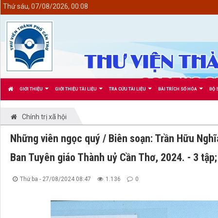
<
Thứ sáu, 07/08/2026, 00:08
GIỚI THIỆU
GIỚI THIỆU TÀI LIỆU
TRA CỨU TÀI LIỆU
BÀI TRÍCH SỐ HÓA
BỘ 
Chính trị xã hội
Những viên ngọc quý / Biên soạn: Trần Hữu Nghĩ
Ban Tuyên giáo Thành uỷ Cần Thơ, 2024. - 3 tập; 
Thứ ba - 27/08/2024 08:47
1.136
0