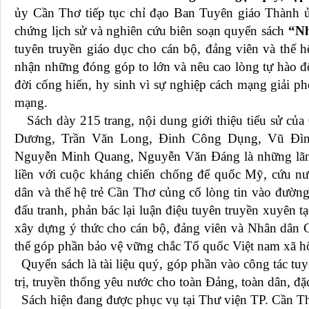
ủy Cần Thơ tiếp tục chỉ đạo Ban Tuyên giáo Thành ủy
chứng lịch sử và nghiên cứu biên soạn quyển sách
“Nh
tuyên truyền giáo dục cho cán bộ, đảng viên và thế h
nhận những đóng góp to lớn và nêu cao lòng tự hào đ
đời cống hiến, hy sinh vì sự nghiệp cách mạng giải ph
mạng.
Sách dày 215 trang, nội dung giới thiệu tiểu sử củ
Dương, Trần Văn Long, Đinh Công Dụng, Vũ Đìn
Nguyễn Minh Quang, Nguyễn Văn Đáng là những lãnh
liền với cuộc kháng chiến chống đế quốc Mỹ, cứu n
dân và thế hệ trẻ Cần Thơ củng cố lòng tin vào đườn
đấu tranh, phản bác lại luận điệu tuyên truyền xuyên tạc
xây dựng ý thức cho cán bộ, đảng viên và Nhân dân
thể góp phần bảo vệ vững chắc Tổ quốc Việt nam xã hộ
Quyển sách là tài liệu quý, góp phần vào công tác tuy
trị, truyền thống yêu nước cho toàn Đảng, toàn dân, đặc
Sách hiện đang được phục vụ tại Thư viện TP. Cần Th