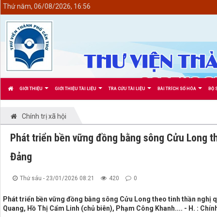
<
Thứ năm, 06/08/2026, 16:56
GIỚI THIỆU
GIỚI THIỆU TÀI LIỆU
TRA CỨU TÀI LIỆU
BÀI TRÍCH SỐ HÓA
BỘ 
Chính trị xã hội
Phát triển bền vững đồng bằng sông Cửu Long the
Đảng
Thứ sáu - 23/01/2026 08:21
420
0
Phát triển bền vững đồng bằng sông Cửu Long theo tinh thần nghị qu
Quang, Hồ Thị Cẩm Linh (chủ biên), Phạm Công Khanh.... - H. : Chính 