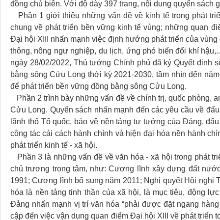
đồng chủ biên. Với độ dày 397 trang, nội dung quyển sách 
Phần 1 giới thiệu những vấn đề về kinh tế trong phát tr
chung về phát triển bền vững kinh tế vùng; những quan đi
Đại hội XIII nhấn mạnh việc định hướng phát triển của vùng cầ
thông, nông ngư nghiệp, du lịch, ứng phó biến đổi khí hậu,..
ngày 28/02/2022, Thủ tướng Chính phủ đã ký Quyết định 
bằng sông Cửu Long thời kỳ 2021-2030, tầm nhìn đến năm 2
để phát triển bền vững đồng bằng sông Cửu Long.
Phần 2 trình bày những vấn đề về chính trị, quốc phòng, a
Cửu Long. Quyển sách nhấn mạnh đến các yêu cầu về đấu 
lãnh thổ Tổ quốc, bảo vệ nền tảng tư tưởng của Đảng, đấu t
công tác cải cách hành chính và hiện đại hóa nền hành chí
phát triển kinh tế - xã hội.
Phần 3 là những vấn đề về văn hóa - xã hội trong phát t
chủ trương trọng tâm, như: Cương lĩnh xây dựng đất nước 
1991; Cương lĩnh bổ sung năm 2011; Nghị quyết Hội nghị 
hóa là nền tảng tinh thần của xã hội, là mục tiêu, động lực
Đảng nhấn mạnh vị trí văn hóa “phải được đặt ngang hàng với
cập đến việc vận dụng quan điểm Đại hội XIII về phát triển 