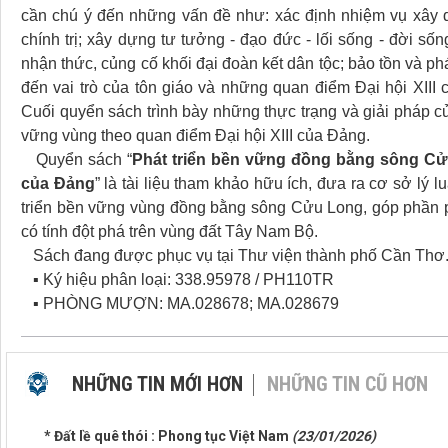
cần chú ý đến những vấn đề như: xác định nhiệm vụ xây d
chính trị; xây dựng tư tưởng - đạo đức - lối sống - đời s
nhận thức, củng cố khối đại đoàn kết dân tộc; bảo tồn và phát
đến vai trò của tôn giáo và những quan điểm Đại hội XIII 
Cuối quyển sách trình bày những thực trạng và giải pháp củ
vững vùng theo quan điểm Đại hội XIII của Đảng.
Quyển sách “
Phát triển bền vững đồng bằng sông Cửu 
của Đảng
” là tài liệu tham khảo hữu ích, đưa ra cơ sở lý lu
triển bền vững vùng đồng bằng sông Cửu Long, góp phần ph
có tính đột phá trên vùng đất Tây Nam Bộ.
Sách đang được phục vụ tại Thư viện thành phố Cần Thơ. 
▪ Ký hiệu phân loại: 338.95978 / PH110TR
▪ PHÒNG MƯỢN: MA.028678; MA.028679
NHỮNG TIN MỚI HƠN
NHỮNG TIN CŨ HƠN
* Đất lề quê thói : Phong tục Việt Nam
(23/01/2026)