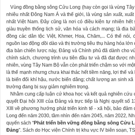
Vùng đồng bằng sông Cửu Long (hay còn gọi là vùng Tây 
nhiêu nhất Đông Nam Á và thế giới, là vùng sản xuất, xuất 
nhất Việt Nam. Đây cũng là nơi có điều kiện tự nhiên hết s
giàu truyền thống lịch sử, văn hóa và cách mạng; là địa b
đồng các dân tộc Việt, Khmer, Hoa, Chăm,... Có thể nói, đ
nguồn lao động dồi dào và thị trường tiêu thụ hàng hóa lớn 
địa bàn chiến lược này, Đảng và Chính phủ đã dành cho v
chính sách, chương trình ưu tiên đầu tư và đã đạt được nh
nhiên, vùng Tây Nam Bộ vẫn còn phát triển chậm so với một
là thế mạnh nhưng chưa khai thác hết tiềm năng, lợi thế và 
là biến đổi khí hậu, nước biển dâng; chất lượng an sinh xã
trường đang bị suy giảm nghiêm trọng.
Nhằm cung cấp luận cứ khoa học và kết quả nghiên cứu c
quyết Đại hội XIII của Đảng và trực tiếp là Nghị quyết số
XIII về phương hướng phát triển kinh tế - xã hội, bảo đả
Long đến năm 2030, tầm nhìn đến năm 2045, năm 2022, Nhà 
quyển sách “
Phát triển bền vững đồng bằng sông Cửu Lon
Đảng
”. Sách do Học viện Chính trị khu vực IV biên soạn,