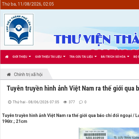
<
Thứ ba, 11/08/2026, 02:05
GIỚI THIỆU
GIỚI THIỆU TÀI LIỆU
TRA CỨU TÀI LIỆU
BÀI TRÍCH SỐ HÓA
BỘ 
Chính trị xã hội
Tuyên truyền hình ảnh Việt Nam ra thế giới qua b
Thứ hai - 08/06/2026 07:05
377
0
Tuyên truyền hình ảnh Việt Nam ra thế giới qua báo chí đối ngoại / L
196tr.; 21cm