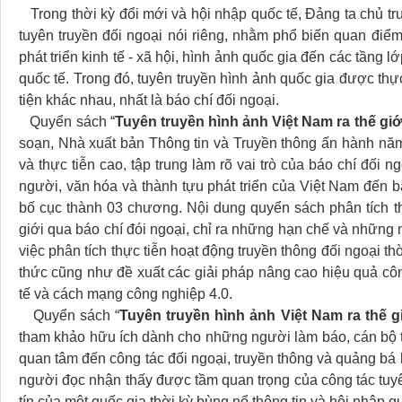
Trong thời kỳ đổi mới và hội nhập quốc tế, Đảng ta chủ tr
tuyên truyền đối ngoại nói riêng, nhằm phổ biến quan điể
phát triển kinh tế - xã hội, hình ảnh quốc gia đến các tầng
quốc tế. Trong đó, tuyên truyền hình ảnh quốc gia được t
tiện khác nhau, nhất là báo chí đối ngoại.
Quyển sách “
Tuyên truyền hình ảnh Việt Nam ra thế giớ
soạn, Nhà xuất bản Thông tin và Truyền thông ấn hành năm 2
và thực tiễn cao, tập trung làm rõ vai trò của báo chí đối 
người, văn hóa và thành tựu phát triển của Việt Nam đến b
bố cục thành 03 chương. Nội dung quyển sách phân tích th
giới qua báo chí đói ngoại, chỉ ra những hạn chế và nhữn
việc phân tích thực tiễn hoạt động truyền thông đối ngoại thờ
thức cũng như đề xuất các giải pháp nâng cao hiệu quả côn
tế và cách mạng công nghiệp 4.0.
Quyển sách “
Tuyên truyền hình ảnh Việt Nam ra thế g
tham khảo hữu ích dành cho những người làm báo, cán bộ tr
quan tâm đến công tác đối ngoại, truyền thông và quảng bá h
người đọc nhận thấy được tầm quan trọng của công tác tuyên
tín của một quốc gia thời kỳ bùng nổ thông tin và hội nhập qu