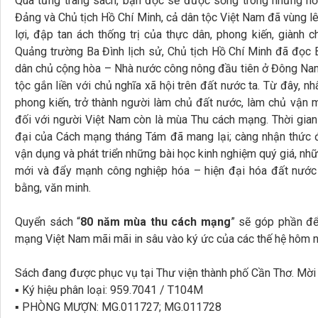
Qua từng trang sách, bạn đọc sẽ được sống trong những hồ
Đảng và Chủ tịch Hồ Chí Minh, cả dân tộc Việt Nam đã vùng l
lợi, đập tan ách thống trị của thực dân, phong kiến, giành 
Quảng trường Ba Đình lịch sử, Chủ tịch Hồ Chí Minh đã đọc 
dân chủ cộng hòa – Nhà nước công nông đầu tiên ở Đông Nam
tộc gắn liền với chủ nghĩa xã hội trên đất nước ta. Từ đây, nh
phong kiến, trở thành người làm chủ đất nước, làm chủ vận
đối với người Việt Nam còn là mùa Thu cách mạng. Thời gian 
đại của Cách mạng tháng Tám đã mang lại; càng nhận thức đ
vận dụng và phát triển những bài học kinh nghiệm quý giá, n
mới và đẩy mạnh công nghiệp hóa – hiện đại hóa đất nước 
bằng, văn minh.
Quyển sách “
80 năm mùa thu cách mạng
” sẽ góp phần để
mạng Việt Nam mãi mãi in sâu vào ký ức của các thế hệ hôm n
Sách đang được phục vụ tại Thư viện thành phố Cần Thơ. Mời
▪ Ký hiệu phân loại: 959.7041 / T104M
▪ PHÒNG MƯỢN: MG.011727; MG.011728