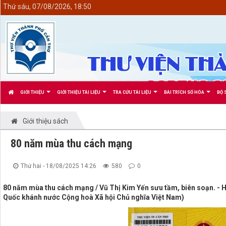
<
Thứ sáu, 07/08/2026, 18:50
GIỚI THIỆU
GIỚI THIỆU TÀI LIỆU
TRA CỨU TÀI LIỆU
BÀI TRÍCH SỐ HÓA
BỘ 
Giới thiệu sách
80 năm mùa thu cách mạng
Thứ hai - 18/08/2025 14:26
580
0
80 năm mùa thu cách mạng / Vũ Thị Kim Yến sưu tầm, biên soạn. - H. 
Quốc khánh nước Cộng hoà Xã hội Chủ nghĩa Việt Nam)