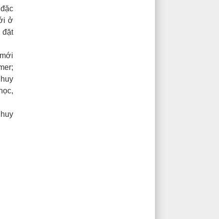
 đặc
ới ở
 đặt
 mới
mer;
 huy
học,
 huy