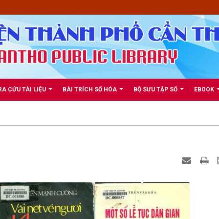
RA CỨU TÀI LIỆU
BÀI TRÍCH SỐ HÓA
BỘ SƯU TẬP SỐ
EBOOK