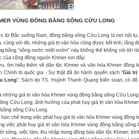
KHMER VÙNG ĐỒNG BẰNG SÔNG CỬU LONG
c từ Bắc xuống Nam, đồng bằng sông Cửu Long là nơi hội tụ,
cùng với đó, những giá trị văn hóa cũng được kết tinh, lắng đ
 bằng “sông nước miệt vườn” này không thể không nói tới lát
ắc của cộng đồng người Khmer nơi đây.
ứu, tìm hiểu thêm về dân tộc Khmer và văn hóa Khmer đồng 
Chính trị quốc gia - Sự thật đã ấn hành quyển sách “
Giá trị
u Long
”. Sách do TS. Huỳnh Thanh Quang biên soạn, có độ
 những giá trị văn hóa Khmer vùng đồng bằng sông Cửu Long;
ông Cửu Long; ẩnh hưởng của phát huy giá trị văn hóa Khmer
ng bằng sông Cửu Long
hạn chế trong việc phát huy giá trị văn hóa Khmer vùng đồng 
ng việc phát huy giá trị văn hóa Khmer vùng đồng bằng sông
i sống, việc làm, thu nhập trong đồng bào dân tộc Khmer; trìn