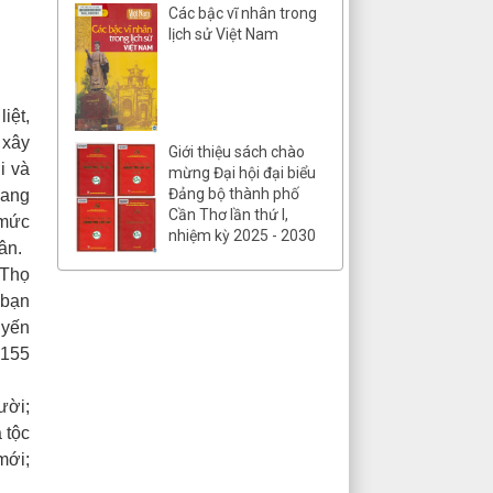
Các bậc vĩ nhân trong
lịch sử Việt Nam
iệt,
 xây
Giới thiệu sách chào
i và
mừng Đại hội đại biểu
Đảng bộ thành phố
đang
Cần Thơ lần thứ I,
 mức
nhiệm kỳ 2025 - 2030
ân.
 Thọ
 bạn
uyến
 155
ười;
 tộc
mới;