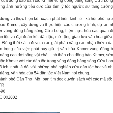
riển của đồng bào dân tộc Khmer vùng đồng bằng sông Cửu Long
hững ảnh hưởng tiêu cực của tâm lý tộc người; sự tăng cườn
g và thực hiện kế hoạch phát triển kinh tế - xã hội phù hợp
bào Khmer; xây dựng và thực hiện các chương trình, dự án 
mer vùng đồng bằng sông Cửu Long; hiện thực hóa các quan đ
 tộc và đại đoàn kết dân tộc; mở rộng giao lưu văn hóa giữa
ế. Đòng thời sách đưa ra các giải pháp nâng cao nhận thức của
n trọng của việc phát huy giá trị văn hóa Khmer vùng đồng 
nâng cao đời sống vật chất, tinh thần cho đồng bào Khmer, sớm
tộc Khmer với các dân tộc trong vùng đồng bằng sông Cửu Lon
 ích, nhất là đối với những nhà nghiên cứu dân tộc học và n
riêng, văn hóa của 54 dân tộc Việt Nam nói chung.
ành phố Cần Thơ. Mời bạn tìm đọc quyển sách với các mã số:
0TR
696
C.002082