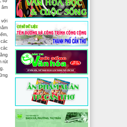
; sự
g âm
 với
nhằm
iểm,
 các
 các
bằng
 rút
g.
hững