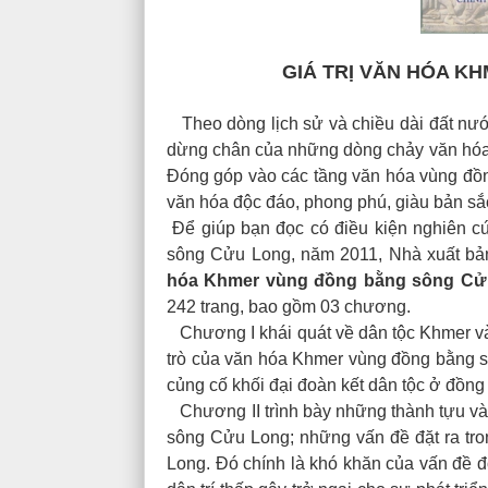
GIÁ TRỊ VĂN HÓA 
Theo dòng lịch sử và chiều dài đất nướ
dừng chân của những dòng chảy văn hóa, 
Đóng góp vào các tầng văn hóa vùng đồng
văn hóa độc đáo, phong phú, giàu bản s
Để giúp bạn đọc có điều kiện nghiên c
sông Cửu Long, năm 2011, Nhà xuất bản 
hóa Khmer vùng đồng bằng sông Cử
242 trang, bao gồm 03 chương.
Chương I khái quát về dân tộc Khmer và
trò của văn hóa Khmer vùng đồng bằng s
củng cố khối đại đoàn kết dân tộc ở đồ
Chương II trình bày những thành tựu và 
sông Cửu Long; những vấn đề đặt ra tro
Long. Đó chính là khó khăn của vấn đề đờ