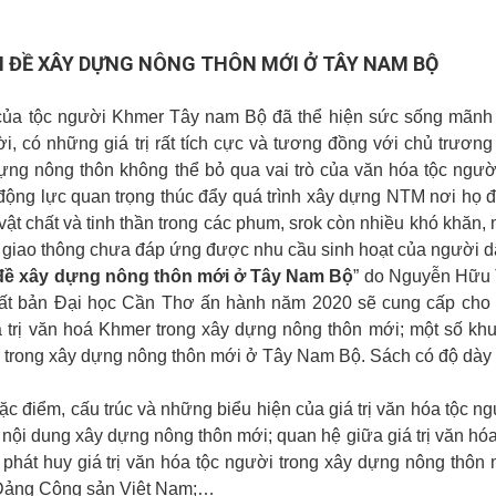
 ĐỀ XÂY DỰNG NÔNG THÔN MỚI Ở TÂY NAM BỘ
của tộc người Khmer Tây nam Bộ đã thể hiện sức sống mãnh l
ời, có những giá trị rất tích cực và tương đồng với chủ trương
ựng nông thôn không thể bỏ qua vai trò của văn hóa tộc ngườ
ộng lực quan trọng thúc đẩy quá trình xây dựng NTM nơi họ 
vật chất và tinh thần trong các phum, srok còn nhiều khó khăn,
 giao thông chưa đáp ứng được nhu cầu sinh hoạt của người d
đề xây dựng nông thôn mới ở Tây Nam Bộ
” do Nguyễn Hữu
uất bản Đại học Cần Thơ ấn hành năm 2020 sẽ cung cấp cho
iá trị văn hoá Khmer trong xây dựng nông thôn mới; một số kh
r trong xây dựng nông thôn mới ở Tây Nam Bộ. Sách có độ dày
 điểm, cấu trúc và những biểu hiện của giá trị văn hóa tộc ng
nội dung xây dựng nông thôn mới; quan hệ giữa giá trị văn hóa
phát huy giá trị văn hóa tộc người trong xây dựng nông thôn 
 Đảng Cộng sản Việt Nam;…