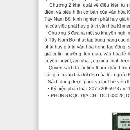
Chương 2 khái quát về điều kiện tự n
điểm và biểu hiện cơ bản của văn hóa 
Tây Nam Bộ; kinh nghiệm phát huy giá t
ra của việc phát huy giá trị văn hóa Khm
Chương 3 đưa ra một số khuyến nghị nh
ở Tây Nam Bộ như: tập trung nâng cao d
phát huy giá trị văn hóa trong lao động,
giá trị tín ngưỡng, tôn giáo, văn hóa lễ
truyền thuyết, âm nhạc, ca múa, hình tượ
Quyển sách là tài liệu tham khảo hữu í
các giá trị văn hóa tốt đẹp của tộc ngườ
Sách đang được phục vụ tại Thư viện th
▪ Ký hiệu phân loại: 307.72095978 / V1
▪ PHÒNG ĐỌC ĐỊA CHÍ: DC.003028; D