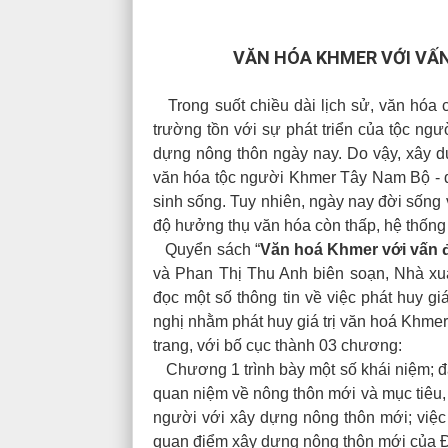
VĂN HÓA KHMER VỚI VẤN
Trong suốt chiều dài lịch sử, văn hóa 
trường tồn với sự phát triển của tộc ngư
dựng nông thôn ngày nay. Do vậy, xây d
văn hóa tộc người Khmer Tây Nam Bộ - đ
sinh sống. Tuy nhiên, ngày nay đời sống 
độ hưởng thụ văn hóa còn thấp, hệ thống
Quyển sách “
Văn hoá Khmer với vấn 
và Phan Thị Thu Anh biên soạn, Nhà x
đọc một số thông tin về việc phát huy g
nghị nhằm phát huy giá trị văn hoá Khme
trang, với bố cục thành 03 chương:
Chương 1 trình bày một số khái niệm; đặc
quan niệm về nông thôn mới và mục tiêu, 
người với xây dựng nông thôn mới; việc 
quan điểm xây dựng nông thôn mới của