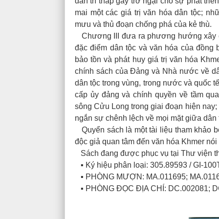
dân trí thấp gây trở ngại cho sự phát t
mai một các giá trị văn hóa dân tộc; n
mưu và thủ đoạn chống phá của kẻ thù.
Chương III đưa ra phương hướng xây dựn
đặc điểm dân tộc và văn hóa của đồng 
bảo tồn và phát huy giá trị văn hóa Kh
chính sách của Đảng và Nhà nước về dân
dân tộc trong vùng, trong nước và quốc t
cấp ủy đảng và chính quyền về tầm qua
sông Cửu Long trong giai đoạn hiện nay; 
ngắn sự chênh lệch về mọi mặt giữa dân 
Quyển sách là một tài liệu tham khảo bổ
độc giả quan tâm đến văn hóa Khmer nói 
Sách đang được phục vụ tại Thư viện th
▪ Ký hiệu phân loại: 305.89593 / GI-10
▪ PHÒNG MƯỢN: MA.011695; MA.011
▪ PHÒNG ĐỌC ĐỊA CHÍ: DC.002081; D