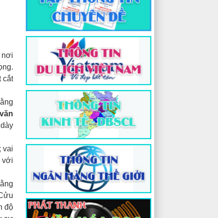
 nơi
ọng.
 cắt
bằng
 văn
 dày
 vai
 với
bằng
 Cửu
h độ