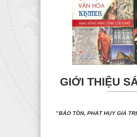
GIỚI THIỆU 
-------------------
"
BẢO TỒN, PHÁT HUY GIÁ T