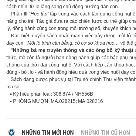
cách nhìn, từ lo lắng sang chủ động hướng dẫn con.
Phần III “
Học tập
” tập trung vào cách tận dụng công nghệ 
năng cho trẻ. Tác giả đưa ra các chiến lược cụ thể giúp cha
lý, đồng hành cùng con trong môi trường số, khuyến khích h
Đặc biệt, quyển sách nhấn mạnh việc xây dựng một lộ trìn
dạy con: “
Một lộ trình cân bằng, có cơ sở khoa học… về thế g
“
Những bà mẹ truyền thông và các ông bố kỹ thuật 
thức, mà còn là người bạn đồng hành giúp các bậc phụ h
chóng của thời đại công nghệ. Với cách tiếp cận khoa học, 
đúng - bớt lo - và hành động hiệu quả trong việc nuôi dạy co
Sách đang được phục vụ tại Trụ sở chính Thư viện thành
mã số:
▪ Ký hiệu phân loại: 306.874 / NH556B
▪ PHÒNG MƯỢN: MA.028215; MA.028216
NHỮNG TIN MỚI HƠN
NHỮNG TIN CŨ HƠN