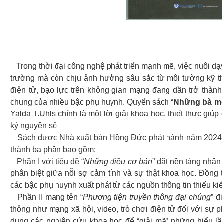
Trong thời đại công nghệ phát triển mạnh mẽ, việc nuôi dạy
trường mà còn chịu ảnh hưởng sâu sắc từ môi tường kỹ thu
điện tử, bạo lực trên không gian mạng đang dần trở thành
chung của nhiều bậc phụ huynh. Quyển sách “
Những bà mẹ 
Yalda T.Uhls chính là một lời giải khoa học, thiết thực gi
kỷ nguyên số
Sách được Nhà xuất bản Hồng Đức phát hành năm 2024 vớ
thành ba phần bao gồm:
Phần I với tiêu đề “
Những điều cơ bản
” đặt nền tảng nhận
phân biệt giữa nỗi sợ cảm tính và sự thật khoa học. Đồng 
các bậc phụ huynh xuất phát từ các nguồn thông tin thiếu k
Phần II mang tên “
Phương tiện truyền thông đại chúng
” đ
thông như mạng xã hội, video, trò chơi điện tử đối với sự ph
dụng các nghiên cứu khoa học để “giải mã” những hiểu lầ