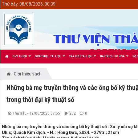
<
Thứ bảy, 08/08/2026, 00:39
GIỚI THIỆU
GIỚI THIỆU TÀI LIỆU
TRA CỨU TÀI LIỆU
BÀI TRÍCH SỐ HÓA
BỘ 
Giới thiệu sách
Những bà mẹ truyền thông và các ông bố kỹ thuật 
trong thời đại kỹ thuật số
Thứ sáu - 12/06/2026 07:55
282
0
Những bà mẹ truyền thông và các ông bố kỹ thuật số : Xử lý nỗi sợ khi
Uhls; Quách Kim dịch. - H. : Hồng Đức, 2024. - 279tr.; 21cm