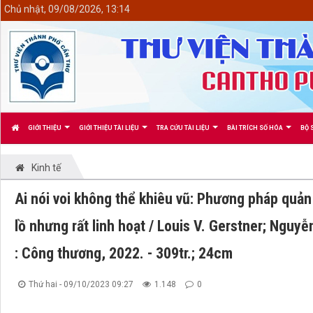
<
Chủ nhật, 09/08/2026, 13:14
GIỚI THIỆU
GIỚI THIỆU TÀI LIỆU
TRA CỨU TÀI LIỆU
BÀI TRÍCH SỐ HÓA
BỘ 
Kinh tế
Ai nói voi không thể khiêu vũ: Phương pháp quản
lồ nhưng rất linh hoạt / Louis V. Gerstner; Nguy
: Công thương, 2022. - 309tr.; 24cm
Thứ hai - 09/10/2023 09:27
1.148
0