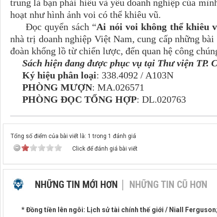
trung là bạn phải hiểu và yêu doanh nghiệp của mình,
hoạt như hình ảnh voi có thể khiêu vũ.
Đọc quyển sách “
Ai nói voi không thể khiêu 
nhà trị doanh nghiệp Việt Nam, cung cấp những bài 
đoàn khổng lồ từ chiến lược, đến quan hệ công chún
Sách hiện đang được phục vụ tại Thư viện TP. 
Ký hiệu phân loại
: 338.4092 / A103N
PHÒNG MƯỢN
: MA.026571
PHÒNG ĐỌC TỔNG HỢP
: DL.020763
Tổng số điểm của bài viết là: 1 trong 1 đánh giá
Click để đánh giá bài viết
NHỮNG TIN MỚI HƠN
NHỮNG TIN CŨ HƠN
* Đồng tiền lên ngôi: Lịch sử tài chính thế giới / Niall Ferguso