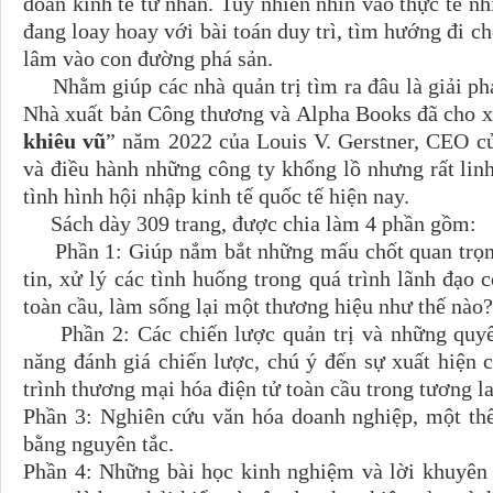
đoàn kinh tế tư nhân. Tuy nhiên nhìn vào thực tế nh
đang loay hoay với bài toán duy trì, tìm hướng đi ch
lâm vào con đường phá sản.
Nhằm giúp các nhà quản trị tìm ra đâu là giải phá
Nhà xuất bản Công thương và Alpha Books đã cho x
khiêu vũ
” năm 2022 của Louis V. Gerstner, CEO c
và điều hành những công ty khổng lồ nhưng rất linh 
tình hình hội nhập kinh tế quốc tế hiện nay.
Sách dày 309 trang, được chia làm 4 phần gồm:
Phần 1: Giúp nắm bắt những mấu chốt quan trọng 
tin, xử lý các tình huống trong quá trình lãnh đạ
toàn cầu, làm sống lại một thương hiệu như thế nào?
Phần 2: Các chiến lược quản trị và những quyết
năng đánh giá chiến lược, chú ý đến sự xuất hiện 
trình thương mại hóa điện tử toàn cầu trong tương la
Phần 3: Nghiên cứu văn hóa doanh nghiệp, một thế 
bằng nguyên tắc.
Phần 4: Những bài học kinh nghiệm và lời khuyên 