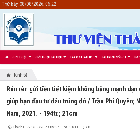
<
Thứ bảy, 08/08/2026, 06:22
GIỚI THIỆU
GIỚI THIỆU TÀI LIỆU
TRA CỨU TÀI LIỆU
BÀI TRÍCH SỐ HÓA
BỘ 
Kinh tế
Rón rén gửi tiền tiết kiệm không bằng mạnh dạn đ
giúp bạn đầu tư đâu trúng đó / Trần Phi Quyên; N
Nam, 2021. - 194tr.; 21cm
Thứ hai - 20/03/2023 09:34
1.811
0