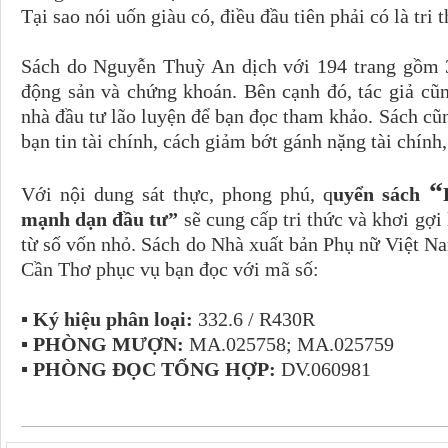
Tại sao nói uốn giàu có, điều đầu tiên phải có là tri 
Sách do Nguyễn Thuỳ An dịch với 194 trang gồm 3 
động sản và chứng khoán. Bên cạnh đó, tác giả cũ
nhà đầu tư lão luyện để bạn đọc tham khảo. Sách cũn
bạn tin tài chính, cách giảm bớt gánh nặng tài chính
“
Với nội dung sát thực, phong phú, q
uyển sách
mạnh dạn đầu tư”
sẽ cung cấp tri thức và khơi gợi
từ số vốn nhỏ. Sách do Nhà xuất bản Phụ nữ Việt 
Cần Thơ phục vụ bạn đọc với mã số:
▪ Ký hiệu phân loại:
332.6 / R430R
▪ PHÒNG MƯỢN:
MA.025758; MA.025759
▪ PHÒNG ĐỌC TỔNG HỢP:
DV.060981