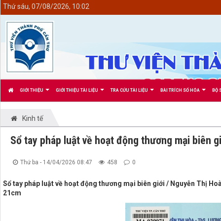
<
Thứ sáu, 07/08/2026, 10:02
GIỚI THIỆU
GIỚI THIỆU TÀI LIỆU
TRA CỨU TÀI LIỆU
BÀI TRÍCH SỐ HÓA
BỘ 
Kinh tế
Sổ tay pháp luật về hoạt động thương mại biên gi
Thứ ba - 14/04/2026 08:47
458
0
Sổ tay pháp luật về hoạt động thương mại biên giới / Nguyễn Thị Hoà
21cm