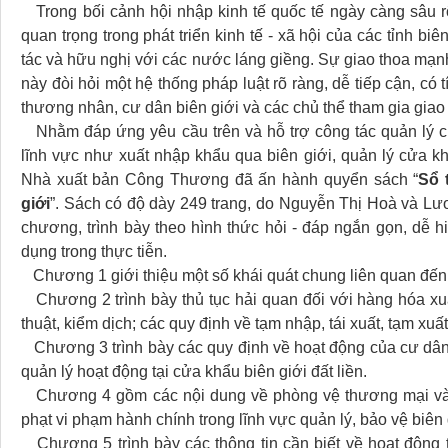
Trong bối cảnh hội nhập kinh tế quốc tế ngày càng sâu rộ
quan trọng trong phát triển kinh tế - xã hội của các tỉnh b
tác và hữu nghị với các nước láng giềng. Sự giao thoa mạnh
này đòi hỏi một hệ thống pháp luật rõ ràng, dễ tiếp cận, có
thương nhân, cư dân biên giới và các chủ thể tham gia giao
Nhằm đáp ứng yêu cầu trên và hỗ trợ công tác quản lý cũ
lĩnh vực như xuất nhập khẩu qua biên giới, quản lý cửa k
Nhà xuất bản Công Thương đã ấn hành quyển sách “
Sổ 
giới
”. Sách có độ dày 249 trang, do Nguyễn Thị Hoà và L
chương, trình bày theo hình thức hỏi - đáp ngắn gọn, dễ h
dụng trong thực tiễn.
Chương 1 giới thiệu một số khái quát chung liên quan đến 
Chương 2 trình bày thủ tục hải quan đối với hàng hóa xuấ
thuật, kiểm dịch; các quy định về tạm nhập, tái xuất, tạm xu
Chương 3 trình bày các quy định về hoạt động của cư dân 
quản lý hoạt động tại cửa khẩu biên giới đất liền.
Chương 4 gồm các nội dung về phòng vệ thương mại và c
phạt vi phạm hành chính trong lĩnh vực quản lý, bảo vệ biên 
Chương 5 trình bày các thông tin cần biết về hoạt động