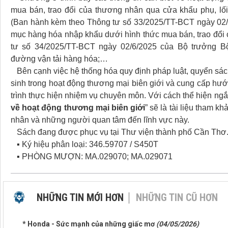
mua bán, trao đổi của thương nhân qua cửa khẩu phụ, lố
(Ban hành kèm theo Thông tư số 33/2025/TT-BCT ngày 02
mục hàng hóa nhập khẩu dưới hình thức mua bán, trao đổi 
tư số 34/2025/TT-BCT ngày 02/6/2025 của Bộ trưởng B
đường vận tải hàng hóa;…
Bên cạnh việc hệ thống hóa quy định pháp luật, quyển sách 
sinh trong hoạt động thương mại biên giới và cung cấp hướ
trình thực hiện nhiệm vụ chuyên môn. Với cách thể hiện ngắ
về hoạt động thương mại biên giới
” sẽ là tài liệu tham 
nhân và những người quan tâm đến lĩnh vực này.
Sách đang được phục vụ tại Thư viện thành phố Cần Thơ. 
▪ Ký hiệu phân loại: 346.59707 / S450T
▪ PHÒNG MƯỢN: MA.029070; MA.029071
NHỮNG TIN MỚI HƠN
NHỮNG TIN CŨ HƠN
* Honda - Sức mạnh của những giấc mơ
(04/05/2026)