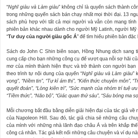
“
Nghĩ giàu và Làm giàu
” không chỉ là quyển sách thành cô
trong những quyển sách bán chạy nhất mọi thời đại. 13 ngu
sách phù hợp với tất cả mọi người và vẫn còn mang tính
phiên bản khác nhau dành cho người Mỹ Latinh, người Mỹ g
“
Tư duy của người giàu gốc Á
” để tìm hiểu phiên bản đặc
Sách do John C Shin biên soạn, Hồng Nhung dịch sang ti
cung cấp cho bạn những công cụ để vượt qua nỗi sợ hãi của
mơ của mình thành hiện thực và trở thành con người bạ
theo trình tự nội dung của quyển “
Nghĩ giàu và Làm giàu
” 
vọng”, “Niềm tin”, “Tự kỉ ám thị”, “Kiến thức chuyên môn”, “T
quyết đoán”, “Lòng kiên trì”, “Sức mạnh của nhóm trí tuệ ưu
“Tiềm thức”, “Não bộ”, “Giác quan thứ sáu”, “Sáu bóng ma sợ
Mỗi chương bắt đầu bằng diễn giải hiện đại của tác giả về
của Napoleon Hill. Sau đó, tác giả chia sẻ những câu chu
của mình với những nhà lãnh đạo châu Á và trên khắp thế 
công cá nhân. Tác giả kết nối những câu chuyện và ví dụ n