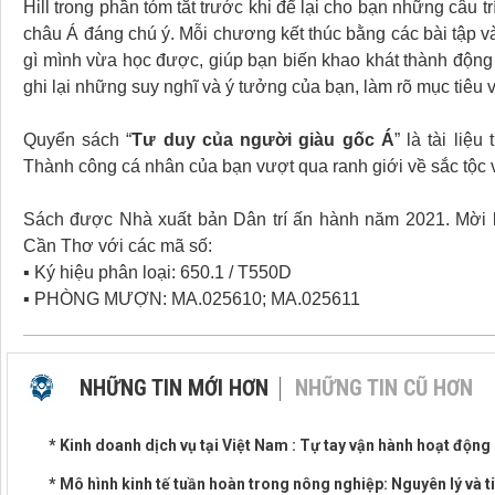
Hill trong phần tóm tắt trước khi để lại cho bạn những câu
châu Á đáng chú ý. Mỗi chương kết thúc bằng các bài tập 
gì mình vừa học được, giúp bạn biến khao khát thành động l
ghi lại những suy nghĩ và ý tưởng của bạn, làm rõ mục tiêu 
Quyển sách “
Tư duy của người giàu gốc Á
” là tài liệ
Thành công cá nhân của bạn vượt qua ranh giới về sắc tộc 
Sách được Nhà xuất bản Dân trí ấn hành năm 2021. Mời b
Cần Thơ với các mã số:
▪ Ký hiệu phân loại: 650.1 / T550D
▪ PHÒNG MƯỢN: MA.025610; MA.025611
NHỮNG TIN MỚI HƠN
NHỮNG TIN CŨ HƠN
* Kinh doanh dịch vụ tại Việt Nam : Tự tay vận hành hoạt độn
* Mô hình kinh tế tuần hoàn trong nông nghiệp: Nguyên lý v