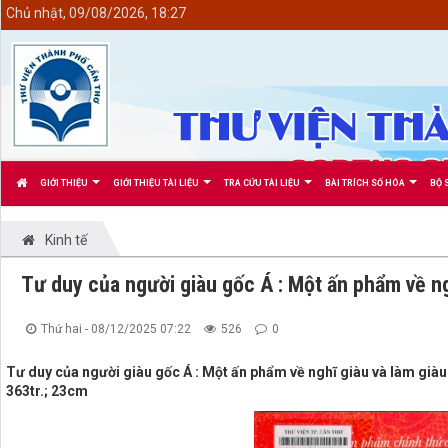
<
Chủ nhật, 09/08/2026, 18:27
GIỚI THIỆU
GIỚI THIỆU TÀI LIỆU
TRA CỨU TÀI LIỆU
BÀI TRÍCH SỐ HÓA
BỘ 
Kinh tế
Tư duy của người giàu gốc Á : Một ấn phẩm về ng
Thứ hai - 08/12/2025 07:22
526
0
Tư duy của người giàu gốc Á : Một ấn phẩm về nghĩ giàu và làm giàu /
363tr.; 23cm