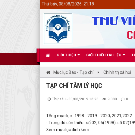
<
Thứ bảy, 08/08/2026, 21:18
GIỚI THIỆU
GIỚI THIỆU TÀI LIỆU
T
Mục lục Báo - Tạp chí
Chính trị xã hội
TẠP CHÍ TÂM LÝ HỌC
Thứ sáu - 30/08/2019 16:28
9.380
0
Tổng mục lục : 1998 - 2019 - 2020; 2021;2022
- Trong đó còn thiếu : số 02, 05(1998); số 02(1
Xem mục lục đính kèm