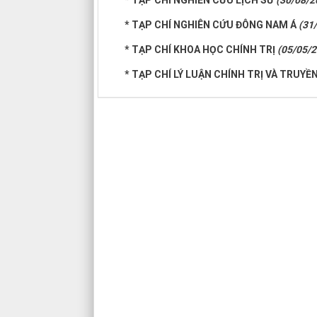
* TẠP CHÍ NGHIÊN CỨU LỊCH SỬ
(30/08/2
* TẠP CHÍ NGHIÊN CỨU ĐÔNG NAM Á
(31
* TẠP CHÍ KHOA HỌC CHÍNH TRỊ
(05/05/2
* TẠP CHÍ LÝ LUẬN CHÍNH TRỊ VÀ TRUY