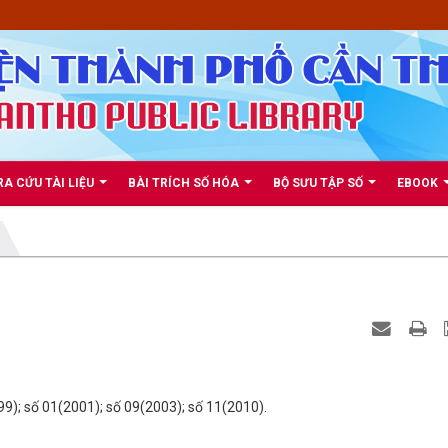
RA CỨU TÀI LIỆU
BÀI TRÍCH SỐ HÓA
BỘ SƯU TẬP SỐ
EBOOK
999); số 01(2001); số 09(2003); số 11(2010).