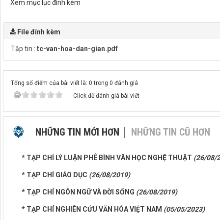
Xem mục lục đính kèm
File đính kèm
Tập tin :
tc-van-hoa-dan-gian.pdf
Tổng số điểm của bài viết là: 0 trong 0 đánh giá
Click để đánh giá bài viết
NHỮNG TIN MỚI HƠN
NHỮNG TIN CŨ HƠN
* TẠP CHÍ LÝ LUẬN PHÊ BÌNH VĂN HỌC NGHỆ THUẬT
(26/08/
* TẠP CHÍ GIÁO DỤC
(26/08/2019)
* TẠP CHÍ NGÔN NGỮ VÀ ĐỜI SỐNG
(26/08/2019)
* TẠP CHÍ NGHIÊN CỨU VĂN HÓA VIỆT NAM
(05/05/2023)