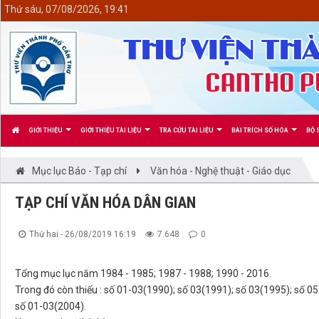
<
Thứ sáu, 07/08/2026, 19:41
GIỚI THIỆU
GIỚI THIỆU TÀI LIỆU
TRA CỨU TÀI LIỆU
BÀI TRÍCH SỐ HÓA
BỘ 
Mục lục Báo - Tạp chí
Văn hóa - Nghệ thuật - Giáo dục
TẠP CHÍ VĂN HÓA DÂN GIAN
Thứ hai - 26/08/2019 16:19
7.648
0
Tổng mục lục năm 1984 - 1985; 1987 - 1988; 1990 - 2016.
Trong đó còn thiếu : số 01-03(1990); số 03(1991); số 03(1995); số 05
số 01-03(2004).