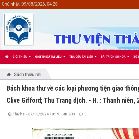
<
Chủ nhật, 09/08/2026, 04:28
GIỚI THIỆU
GIỚI THIỆU TÀI LIỆU
TRA CỨU TÀI LIỆU
BÀI TRÍCH SỐ HÓA
BỘ 
Sách thiếu nhi
Bách khoa thư về các loại phương tiện giao thông 
Clive Gifford; Thu Trang dịch. - H. : Thanh niên, 
Thứ hai - 07/10/2024 10:19
933
0