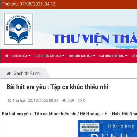
<
Thứ sáu, 07/08/2026, 04:12
GIỚI THIỆU
GIỚI THIỆU TÀI LIỆU
TRA CỨU TÀI LIỆU
BÀI TRÍCH SỐ HÓA
BỘ 
Sách thiếu nhi
Bài hát em yêu : Tập ca khúc thiếu nhi
Thứ hai - 22/12/2025 08:22
559
0
Bài hát em yêu : Tập ca khúc thiếu nhi / Hồ Hoàng. - H. : Nxb. Hội Nhà