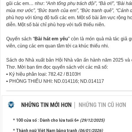
gũi các em… như:
“Anh tổng phụ trách đội”, “Bà ơi!”, “Bài h
mùa mơ ước”, “Bức tranh của em”, “Bức tranh quê”, “Cánh 
phù hợp với từng độ tuổi các em. Một số bài âm vực rộng hơ
diễn. Một số bài chỉ phù hợp với tuổi thiếu niên.
Quyển sách “
Bài hát em yêu
” còn là món quà mà tác giả g
viên, cùng các em quan tâm tới ca khúc thiếu nhi.
Sách do Nhà xuất bản Hội Nhà văn ấn hành năm 2025 và 
Thơ. Mời bạn tìm đọc quyển sách với các mã số:
▪ Ký hiệu phân loại: 782.42 / B103H
▪ PHÒNG THIẾU NHI: ND.014116; ND.014117
NHỮNG TIN MỚI HƠN
NHỮNG TIN CŨ HƠN
* 100 cửa sổ : Dành cho lứa tuổi 6+
(29/12/2025)
* Thành ngữ Việt Nam bằng tranh
(06/01/2026)