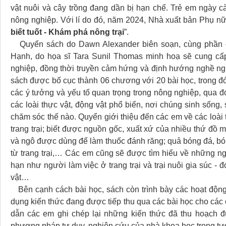
vật nuôi và cây trồng đang dần bị hạn chế. Trẻ em ngày cà
nông nghiệp. Với lí do đó, năm 2024, Nhà xuất bản Phụ n
biết tuốt - Khám phá nông trại
”.
Quyển sách do Dawn Alexander biên soạn, cùng phần ch
Hạnh, do họa sĩ Tara Sunil Thomas minh hoạ
sẽ cung cấ
nghiệp, đồng thời truyền cảm hứng và định hướng nghề ngh
sách được bố cục thành 06 chương với 20 bài học, trong đó 
các ý tưởng và yếu tố quan trọng trong nông nghiệp, qua đ
các loài thực vật, động vật phổ biến, nơi chúng sinh sống,
chăm sóc thế nào. Quyển giới thiệu đến các em về các loài 
trang trại; biết được nguồn gốc, xuất xứ của nhiều thứ đồ 
và ngô được dùng để làm thuốc đánh răng; quả bóng đá, bón
từ trang trại,… Các em cũng sẽ được tìm hiểu về những ng
hạn như người làm việc ở trang trại và trại nuôi gia súc - 
vật…
Bên cạnh cách bài học, sách còn trình bày các hoạt động 
dụng kiến thức đang được tiếp thu qua các bài học cho các
dẫn các em ghi chép lại những kiến thức đã thu hoạch đ
phương pháp tư duy, nghiên cứu của nhà khoa học trong tươ