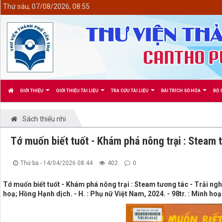
<
Thứ sáu, 07/08/2026, 08:55
GIỚI THIỆU
GIỚI THIỆU TÀI LIỆU
TRA CỨU TÀI LIỆU
BÀI TRÍCH SỐ HÓA
BỘ 
Sách thiếu nhi
Tớ muốn biết tuốt - Khám phá nông trại : Steam t
Thứ ba - 14/04/2026 08:44
402
0
Tớ muốn biết tuốt - Khám phá nông trại : Steam tương tác - Trải n
hoạ; Hồng Hạnh dịch. - H. : Phụ nữ Việt Nam, 2024. - 98tr. : Minh ho