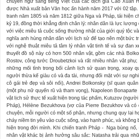
chuyển ngữ sang tiếng Việt của các dịch giả Cao Xuân
được Nhà xuất bản Văn học ấn hành năm 2017 với 02 tập.
tranh năm 1805 và năm 1812 giữa Nga và Pháp, tái hiện c
kỷ 19, đồng thời khẳng định chân lý: nhân dân là lực lượng
với việc miêu tả cuộc sống thường nhật của giới quý tộc v
nghĩa anh hùng nhân dân với lịch sử để tạo nên một bức tr
với nghệ thuật miêu tả tâm lý nhân vật tinh tế và sự đan x
thuyết đồ sộ này có hơn 500 nhân vật, gồm các nhà Bolko
Rostov, công tước Droubetzkoi và rất nhiều nhân vật phụ;
những mối tình trong bối cảnh lịch sử quan trọng, xoay q
người thừa kế giàu có và đa tài, nhưng đối mặt với sự ngh
cô gái trẻ đẹp và sôi nổi), Andrei Bolkonsky (sĩ quan quâ
(một phụ nữ quyến rũ và tham vọng), Napoleon Bonaparte (
vật lịch sử thực tế xuất hiện trong tác phẩm, Kutuzov (ngườ
Pháp), Hélène Bezukhova (vợ của Pierre Bezukhov và có
chuyện, mỗi người có một số phận, nhưng chung quy lại họ 
cháy niềm tin yêu vào cuộc sống, vào hạnh phúc, và không 
hiện trong đời mình. Khi chiến tranh Pháp - Nga bùng nổ,
nhân vật khác bị ảnh hưởng sâu sắc: Natasha trải qua nhữn