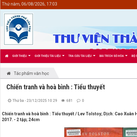
<
Thứ năm, 06/08/2026, 17:03
GIỚI THIỆU
GIỚI THIỆU TÀI LIỆU
TRA CỨU TÀI LIỆU
BÀI TRÍCH SỐ HÓA
BỘ 
Tác phẩm văn học
Chiến tranh và hoà bình : Tiểu thuyết
Thứ ba - 23/12/2025 10:29
681
0
Chiến tranh và hoà bình : Tiểu thuyết / Lev Tolstoy; Dịch: Cao Xuân 
2017. - 2 tập; 24cm