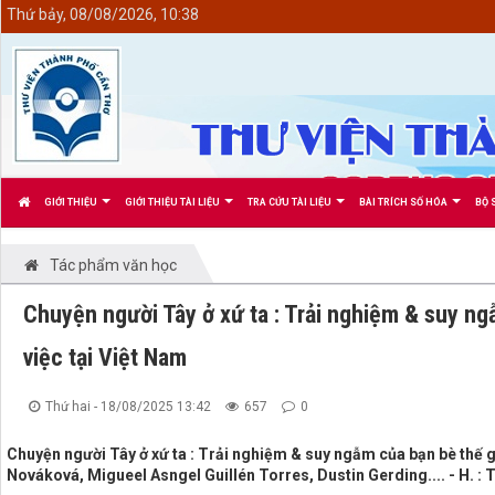
<
Thứ bảy, 08/08/2026, 10:38
GIỚI THIỆU
GIỚI THIỆU TÀI LIỆU
TRA CỨU TÀI LIỆU
BÀI TRÍCH SỐ HÓA
BỘ 
Tác phẩm văn học
Chuyện người Tây ở xứ ta : Trải nghiệm & suy ng
việc tại Việt Nam
Thứ hai - 18/08/2025 13:42
657
0
Chuyện người Tây ở xứ ta : Trải nghiệm & suy ngẫm của bạn bè thế gi
Nováková, Migueel Asngel Guillén Torres, Dustin Gerding.... - H. : Th