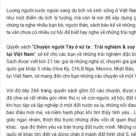
Lượng người nước ngoài sang du lịch và sinh sống ở Việt Na
như một điểm du lịch lý tưởng, mà còn là nơi để xây dựng gi
chúng ta nghe nhiều bạn bè, người thân, sách báo kể về những 
ta vẫn chưa có nhiều cơ hội để biết hay nghe về những trải n
Quyển sách “
Chuyện người Tây ở xứ ta : Trải nghiệm & suy
tại Việt Nam
” sẽ kể cho các bạn về những trải nghiệm đặc bi
Sách được viết bởi 21 tác giả là những nghệ sĩ, chuyên gia giáo
quốc gia khắp 5 châu (Hoa Kỳ, CHLB Nga, Mexico, Nhật Bản, P
tại Việt Nam, sẽ mang đến cho bạn những câu chuyện về một 
Với độ dày 266 trang, quyển sách gồm 20 câu chuyện, được ch
đã chia sẻ rất nhiều góc nhìn thú vị về con người, xã hội, đất
khi học tập và lập nghiệp ở một đất nước xa lạ, những nỗi đau 
bao điều mới mẻ, và niềm hạnh phúc khi tìm thấy tình yêu… 
giác ngạc nhiên, thích thú trước những điều vốn dĩ quen th
khác… qua đó thêm yêu và trân trọng đất nước mình. Những câ
quốc tế khác tìm đến và dừng chân ở mảnh đất hình chữ S, tiếp