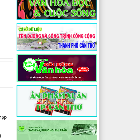
 hợp
í