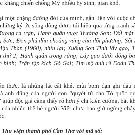
ộc kháng chiến chống Mỹ nhiều hy sinh, gian khổ.
lại một chặng đường đời của mình, gắn liền với cuộc c
 những ký ức sống động được tái hiện qua từng tranh s
 đường ra trận; Hành quân vượt Trường Sơn; Đối mặt
g Sơn; Đòn phủ đầu choáng váng của đối phương; Sốt 
Mậu Thân (1968), nhìn lại; Xuống Sơn Tịnh lấy gạo; 
n thứ 2; Hành quân trong rừng; Lấy gạo dưới đồng b
n binh; Trận tập kích Gò Gai; Tìm mộ anh rể Đoàn T
ân thực, là những lát cắt khét mùi bom đạn ghi dấu
à anh dũng của người con “quyết tử cho Tổ quốc qu
”
giúp độc giả càng thấy rõ hơn ý chí kiên cường, bất k
của nhiều thế hệ người Việt chưa bao giờ ngừng chả
ộc.
i Thư viện thành phố Cần Thơ với mã số: