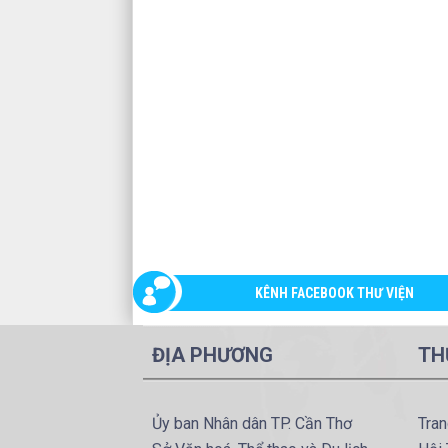
KÊNH FACEBOOK THƯ VIỆN
ĐỊA PHƯƠNG
TH
Ủy ban Nhân dân TP. Cần Thơ
Tran