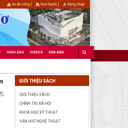
Sơ đồ cổng
Rss feeds
Đăng nhập
HÌNH ẢNH
VIDEOS
VĂN BẢN
cm
GIỚI THIỆU SÁCH
GIỚI THIỆU SÁCH
CHÍNH TRỊ XÃ HỘI
KHOA HỌC KỸ THUẬT
VĂN HỌC NGHỆ THUẬT