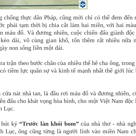
g chống thực dân Pháp, cũng mới chỉ có thể đem đến
ớc phải tạm thời bị chia cắt làm hai miền, với hai mà
òn máu đổ. Và đương nhiên, cuộc chiến đấu giành độc
 kéo dài, vô cùng gian khổ, tốn thêm rất nhiều nữa
gày non sông liền một dải.
ra trận theo bước chân của nhiều thế hê cha ông, trong
có tiềm lực quân sự và kinh tế mạnh nhất thế giới lúc
là cửa nát nhà tan, là đầu rơi máu đổ và đương nhiên, 
iến đấu cho khát vọng hòa bình, cho một Việt Nam độc 
nh Lục.
 bút ký
“Trước làn khói bom”
của nhà thơ - nhà ng
nh Lục, ông cũng từng là người lính vào miền Nam c