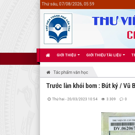
<
Thứ sáu, 07/08/2026, 05:59
GIỚI THIỆU
GIỚI THIỆU TÀI LIỆU
T
Tác phẩm văn học
Trước làn khói bom : Bút ký / Vũ B
Thứ hai - 20/03/2023 10:54
3.309
0