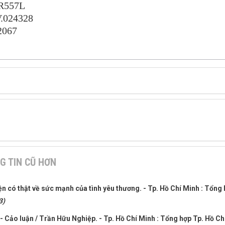
TR557L
.024328
2067
G TIN CŨ HƠN
ện có thật về sức mạnh của tình yêu thương. - Tp. Hồ Chí Minh : Tổng
3)
t - Cảo luận / Trần Hữu Nghiệp. - Tp. Hồ Chí Minh : Tổng hợp Tp. Hồ Ch