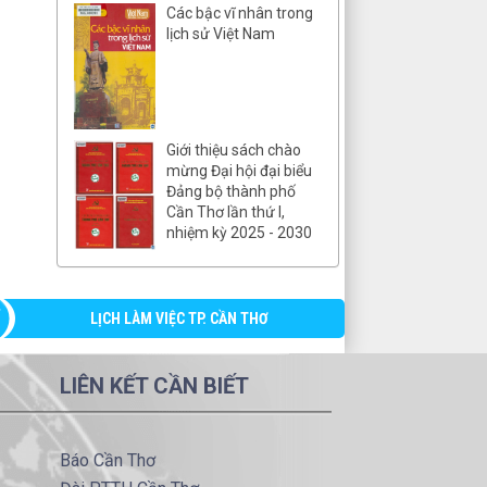
Các bậc vĩ nhân trong
lịch sử Việt Nam
Giới thiệu sách chào
mừng Đại hội đại biểu
Đảng bộ thành phố
Cần Thơ lần thứ I,
nhiệm kỳ 2025 - 2030
LỊCH LÀM VIỆC TP. CẦN THƠ
LIÊN KẾT CẦN BIẾT
Báo Cần Thơ