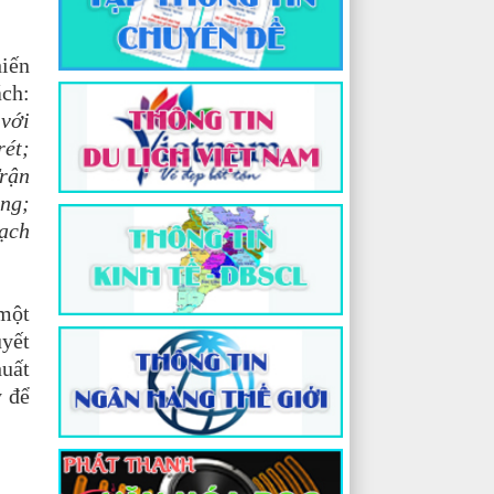
hiến
ách:
 với
rét;
Trận
ằng;
hạch
 một
yết
huất
y để