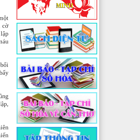
 một
u cờ
 lập
 máu
 bối
 bấy
cũng
lập,
hiên
hiến