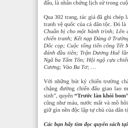
đấu, là nhân chứng lịch sử trong cu
Qua 302 trang, tác giả đã ghi chép 
tranh vệ quốc của cả dân tộc. Đó là
Chuẩn bị cho một hành trình; Lên
chiến tranh; Kết nạp Đảng ở Trườn
Dốc cọp; Cuộc tổng tiến công Tết 
đánh đầu tiên; Trận Dương Huê lầ
Ngã ba Tấm Tôn; Hội ngộ cựu chiế
Cương; Vào Ba Tơ; …
Với những bút ký chiến trường ch
chặng đường chiến đấu gian lao m
sinh”, quyển
“Trước làn khói bom
cũng như máu, nước mắt và mồ hôi 
giữ gìn nền độc lập tự chủ của dân t
Các bạn hãy tìm đọc quyển sách tạ