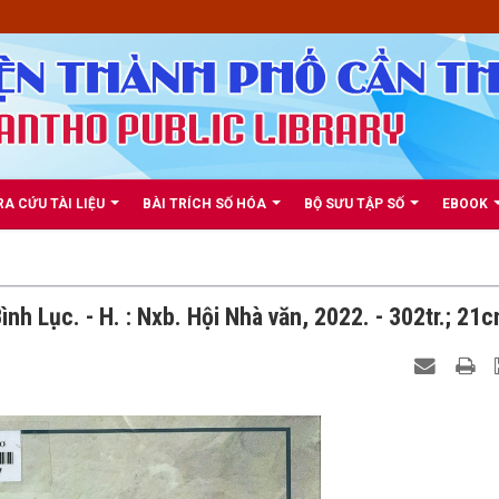
RA CỨU TÀI LIỆU
BÀI TRÍCH SỐ HÓA
BỘ SƯU TẬP SỐ
EBOOK
ình Lục. - H. : Nxb. Hội Nhà văn, 2022. - 302tr.; 21