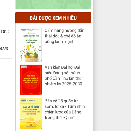
BÀI ĐƯỢC XEM NHIỀU
Cẩm nang hướng dẫn
tr. :
thải độc & chế độ ăn
uống lành mạnh
023)
Văn kiện Đại hội Đại
biểu Đảng bộ thành
phố Cần Thơ lần thứ I,
nhiệm kỳ 2025-2030
Bảo vệ Tổ quốc từ
sớm, từ xa - Tầm nhìn
chiến lược của Đảng
trong thời kỳ mới