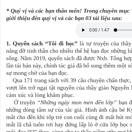
* Quý vị và các bạn thân mến! Trong chuyên mục “
giới thiệu đến quý vị và các bạn 03 tài liệu sau:
1. Quyển sách “Tôi đi học”
là tự truyện của thầ
nâng đỡ tinh thần cho nhiều thế hệ bạn đọc những l
sống. Năm 2019, quyển sách đã được Nxb. Tổng hợp 
lần tái bản này, chính tác giả đã bổ sung thêm một số
sự mong chờ của bạn đọc.
Qua 171 trang sách với 39 câu chuyện chân thực, 
vượt lên trở ngại tật nguyền của thầy giáo Nguyễ
cảm xúc và lòng khâm phục.
Ở truyện
“Những ngày mon men đến lớp”
bạn đ
những dòng tâm sự của tác giả. Hình ảnh cậu bé K
mắt cho đến khi tốp trẻ con cuối cùng đi mất hút 
mắt lã chã tuôn rơi hay đứng lấp ló ở cửa lớp họ
môi đọc “O” theo, càng cho ta thấy niềm ước mơ k