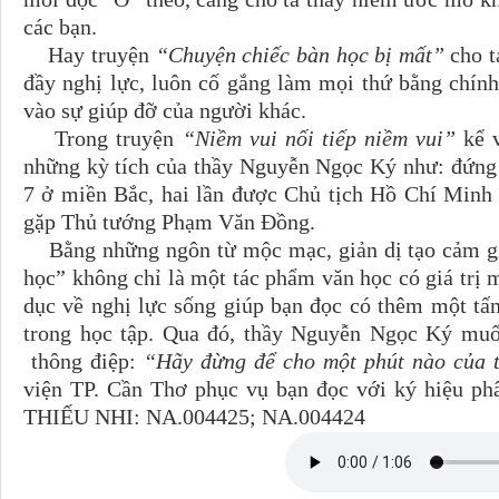
các bạn.
Hay truyện
“Chuyện chiếc bàn học bị mất”
cho t
đầy nghị lực, luôn cố gắng làm mọi thứ bằng chín
vào sự giúp đỡ của người khác.
Trong truyện
“Niềm vui nối tiếp niềm vui”
kể v
những kỳ tích của thầy Nguyễn Ngọc Ký như: đứng t
7 ở miền Bắc, hai lần được Chủ tịch Hồ Chí Minh 
gặp Thủ tướng Phạm Văn Đồng.
Bằng những ngôn từ mộc mạc, giản dị tạo cảm giá
học” không chỉ là một tác phẩm văn học có giá trị 
dục về nghị lực sống giúp bạn đọc có thêm một tấ
trong học tập. Qua đó, thầy Nguyễn Ngọc Ký muố
thông điệp:
“Hãy đừng để cho một phút nào của tu
viện TP. Cần Thơ phục vụ bạn đọc với ký hiệu p
THIẾU NHI: NA.004425; NA.004424