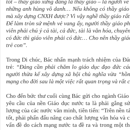
tốt – thầy giáo xứng đáng là thầy giáo – là người v
những anh hùng vô danh… Nếu không có thầy giáo 
mà xây dựng CNXH được? Vì vậy nghề thầy giáo rất l
Ðể làm tròn sứ mệnh vẻ vang ấy, người thầy giáo p
viên phải chú ý cả tài, cả đức, tài là văn hóa, chuy
có đức thì giáo viên phải có đức… Cho nên thầy giáo
trẻ con”.
Trong Di chúc, Bác nhấn mạnh trách nhiệm của Ðản
trẻ:
“Ðảng cần phải chăm lo giáo dục đạo đức cá
người thừa kế xây dựng xã hội chủ nghĩa vừa “hồ
mạng cho đời sau là một việc rất quan trọng và rất c
Cho đến bức thư cuối cùng Bác gửi cho ngành Giáo
yêu cầu của nền Giáo dục nước ta là phải gắng sứ
lượng của các nước văn minh, tiên tiến: “Trên nền tả
tốt, phải phấn đấu nâng cao chất lượng văn hóa và 
vấn đề do cách mạng nước ta đề ra và trong một th