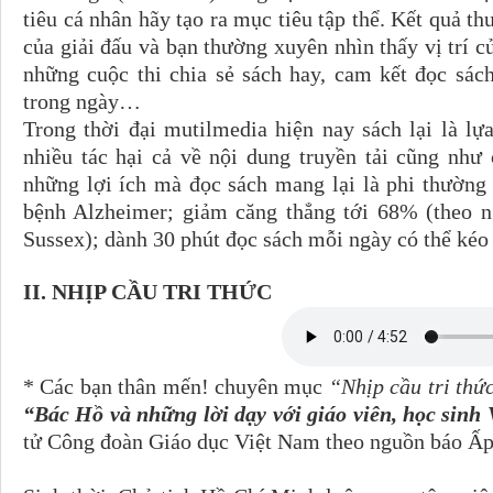
tiêu cá nhân hãy tạo ra mục tiêu tập thể. Kết quả th
của giải đấu và bạn thường xuyên nhìn thấy vị trí c
những cuộc thi chia sẻ sách hay, cam kết đọc sác
trong ngày…
Trong thời đại mutilmedia hiện nay sách lại là l
nhiều tác hại cả về nội dung truyền tải cũng như 
những lợi ích mà đọc sách mang lại là phi thường 
bệnh Alzheimer; giảm căng thẳng tới 68% (theo n
Sussex); dành 30 phút đọc sách mỗi ngày có thể kéo 
II. NHỊP CẦU TRI THỨC
* Các bạn thân mến! chuyên mục
“Nhịp cầu tri thứ
“Bác Hồ và những lời dạy với giáo viên, học sinh
tử Công đoàn Giáo dục Việt Nam theo nguồn báo Ấp