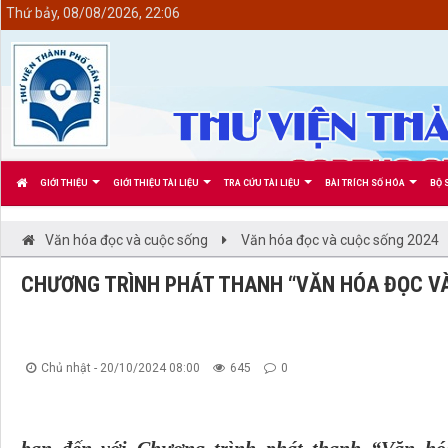
<
Thứ bảy, 08/08/2026, 22:06
GIỚI THIỆU
GIỚI THIỆU TÀI LIỆU
TRA CỨU TÀI LIỆU
BÀI TRÍCH SỐ HÓA
BỘ 
Văn hóa đọc và cuộc sống
Văn hóa đọc và cuộc sống 2024
CHƯƠNG TRÌNH PHÁT THANH “VĂN HÓA ĐỌC VÀ 
Chủ nhật - 20/10/2024 08:00
645
0