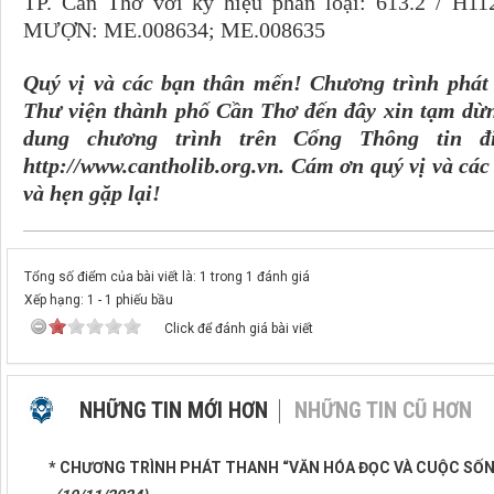
TP. Cần Thơ với ký hiệu phân loại: 613.2 /
MƯỢN: ME.008634; ME.008635
Quý vị và các bạn thân mến! Chương trình phát
Thư viện thành phố Cần Thơ đến đây xin tạm dừng
dung chương trình trên Cổng Thông tin đ
http://www.cantholib.org.vn. Cám ơn quý vị và các
và hẹn gặp lại!
Tổng số điểm của bài viết là: 1 trong 1 đánh giá
Xếp hạng:
1
-
1
phiếu bầu
Click để đánh giá bài viết
NHỮNG TIN MỚI HƠN
NHỮNG TIN CŨ HƠN
* CHƯƠNG TRÌNH PHÁT THANH “VĂN HÓA ĐỌC VÀ