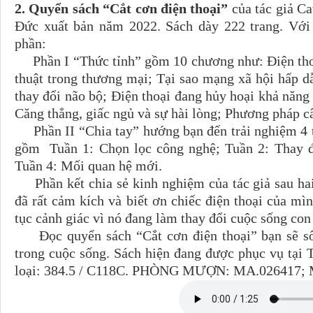
2. Quyển sách “Cắt cơn điện thoại”
của tác giả C
Đức xuất bản năm 2022. Sách dày 222 trang. Với 
phần:
Phần I “Thức tỉnh” gồm 10 chương như: Điện thoạ
thuật trong thương mại; Tại sao mạng xã hội hấp dẫ
thay đổi não bộ; Điện thoại đang hủy hoại khả năng t
Căng thẳng, giấc ngủ và sự hài lòng; Phương pháp c
Phần II “Chia tay” hướng bạn đến trải nghiệm 4 tu
gồm Tuần 1: Chọn lọc công nghệ; Tuần 2: Thay đổ
Tuần 4: Mối quan hệ mới.
Phần kết chia sẻ kinh nghiệm của tác giả sau hai
đã rất cảm kích và biết ơn chiếc điện thoại của mìn
tục cảnh giác vì nó đang làm thay đổi cuộc sống con
Đọc quyển sách “Cắt cơn điện thoại” bạn sẽ sốn
trong cuộc sống. Sách hiện đang được phục vụ tại 
loại: 384.5 / C118C. PHÒNG MƯỢN: MA.026417; 