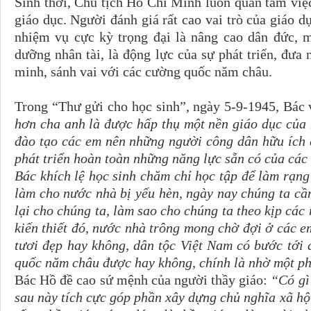
Sinh thời, Chủ tịch Hồ Chí Minh luôn quan tâm việ
giáo dục. Người đánh giá rất cao vai trò của giáo d
nhiệm vụ cực kỳ trọng đại là nâng cao dân đức, m
dưỡng nhân tài, là động lực của sự phát triển, đưa 
minh, sánh vai với các cường quốc năm châu.
Trong “Thư gửi cho học sinh”, ngày 5-9-1945, Bác v
hơn cha anh là được hấp thụ một nền giáo dục của 
đào tạo các em nên những người công dân hữu ích 
phát triển hoàn toàn những năng lực sẵn có của các
Bác khích lệ học sinh chăm chỉ học tập để làm rạn
làm cho nước nhà bị yếu hèn, ngày nay chúng ta cần
lại cho chúng ta, làm sao cho chúng ta theo kịp các
kiến thiết đó, nước nhà trông mong chờ đợi ở các e
tươi đẹp hay không, dân tộc Việt Nam có bước tới 
quốc năm châu được hay không, chính là nhờ một ph
Bác Hồ đề cao sứ mệnh của người thầy giáo:
“Có gì
sau này tích cực góp phần xây dựng chủ nghĩa xã hộ