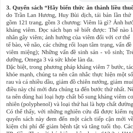
3. Quyển sách “Hãy biến thức ăn thành liều th
do Trần Lan Hương, Huy Bùi dịch, tái bản lần thứ
gồm 121 trang, gồm 3 chương: Viêm là gì? Ảnh hưở
kháng viêm. Đọc sách bạn sẽ biết được: Thế nào l
nhân gây viêm; ảnh hưởng của viêm đối với cơ thể (
tế bào, về não, các chứng rối loạn tâm trạng, vấn đề
viêm miệng); Những vấn đề sinh sản - vô sinh; Tr
dưỡng, Omega 3 và sức khỏe làn da.
Đặc biệt, trong phương pháp kháng viêm 7 bước, tác
khỏe mạnh, chúng ta nên cân nhắc thực hiện một số 
rau và cá nhiều dầu, giảm đồ chiên nướng, giảm mu
điều này chỉ mới đưa chúng ta đến bước thứ nhất. N
ta nên dùng hai loại hợp chất bổ sung kháng viêm cơ
nhiên (polyphenol) và loại thứ hai là hợp chất đường
Có thể thấy, với những nghiên cứu đã được kiểm n
quyển sách này đem đến một cách tiếp cận mới về 
kiệm chi phí để giảm bệnh tật và tăng tuổi thọ. Cá