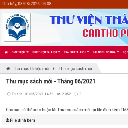
<
Thứ bảy, 08/08/2026, 04:08
GIỚI THIỆU
GIỚI THIỆU TÀI LIỆU
TRA CỨU TÀI LIỆU
BÀI TRÍCH SỐ HÓA
BỘ 
Thư mục tài liệu mới
Thư mục sách mới
Thư mục sách mới - Tháng 06/2021
Thứ ba - 01/06/2021 14:58
2.052
0
Các bạn có thể xem hoặc tải Thư mục sách mới tại file đính kèm 
File đính kèm