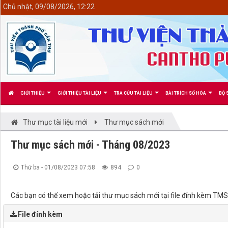
<
Chủ nhật, 09/08/2026, 12:22
GIỚI THIỆU
GIỚI THIỆU TÀI LIỆU
TRA CỨU TÀI LIỆU
BÀI TRÍCH SỐ HÓA
BỘ 
Thư mục tài liệu mới
Thư mục sách mới
Thư mục sách mới - Tháng 08/2023
Thứ ba - 01/08/2023 07:58
894
0
Các bạn có thể xem hoặc tải thư mục sách mới tại file đính kèm 
File đính kèm