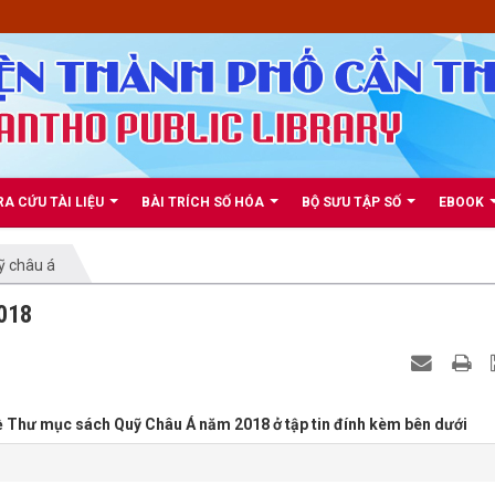
RA CỨU TÀI LIỆU
BÀI TRÍCH SỐ HÓA
BỘ SƯU TẬP SỐ
EBOOK
ỹ châu á
018
về Thư mục sách Quỹ Châu Á năm 2018 ở tập tin đính kèm bên dưới