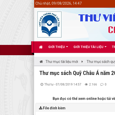
<
Chủ nhật, 09/08/2026, 14:47
GIỚI THIỆU
GIỚI THIỆU TÀI LIỆU
T
Thư mục tài liệu mới
Thư mục sách qu
Thư mục sách Quỹ Châu Á năm 2
Thứ tư - 07/08/2019 14:57
2.166
0
Bạn đọc có thể xem online hoặc tải 
File đính kèm