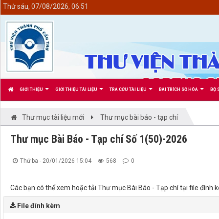
<
Thứ sáu, 07/08/2026, 06:51
GIỚI THIỆU
GIỚI THIỆU TÀI LIỆU
TRA CỨU TÀI LIỆU
BÀI TRÍCH SỐ HÓA
BỘ 
Thư mục tài liệu mới
Thư mục bài báo - tạp chí
Thư mục Bài Báo - Tạp chí Số 1(50)-2026
Thứ ba - 20/01/2026 15:04
568
0
Các bạn có thể xem hoặc tải Thư mục Bài Báo - Tạp chí tại file đí
File đính kèm