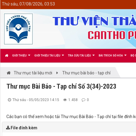
<
Thứ sáu, 07/08/2026, 03:53
GIỚI THIỆU
GIỚI THIỆU TÀI LIỆU
TRA CỨU TÀI LIỆU
BÀI TRÍCH SỐ HÓA
BỘ 
Thư mục tài liệu mới
Thư mục bài báo - tạp chí
Thư mục Bài Báo - Tạp chí Số 3(34)-2023
Thứ sáu - 05/05/2023 14:15
1.458
0
Các bạn có thể xem hoặc tải Thư mục Bài Báo - Tạp chí tại file đí
File đính kèm